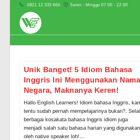
Skip
0821 12 333 666
Senin - Minggu 07:00 - 22:00
to
content
Kumpulan idiok bahasa inggris leng
Unik Banget! 5 Idiom Bahasa
Inggris Ini Menggunakan Nam
Negara, Maknanya Keren!
Hallo English Learners! Idiom bahasa Inggris, ka
tentu sudah pernah mempelajarinya bukan?. Sela
berbagai kosakata bahasa Inggris idiom juga
menjadi salah satu bahasa harian yang digunakan
oleh native speaker loh!…