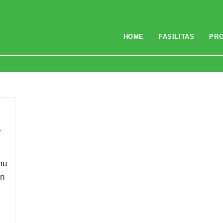
HOME
FASILITAS
PR
kap
a
mu
in