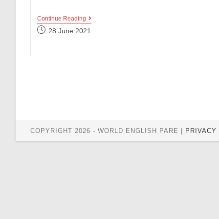
Unik
Continue Reading
Banget!
Post
28 June 2021
5
published:
Idiom
Bahasa
Inggris
Ini
Menggunakan
Nama
Negara,
Maknanya
Keren!
COPYRIGHT 2026 - WORLD ENGLISH PARE |
PRIVACY