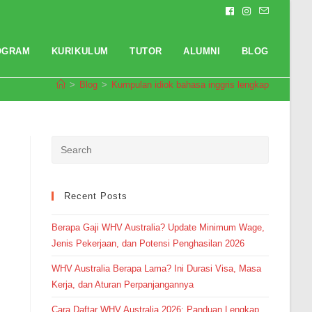
OGRAM
KURIKULUM
TUTOR
ALUMNI
BLOG
>
Blog
>
Kumpulan idiok bahasa inggris lengkap
Pendaftaran
Salman Alfaridzi dari Depok
melakukan pendaftaran program
TOEFL 1 Bulan 7 jam yang lalu.
Recent Posts
Berapa Gaji WHV Australia? Update Minimum Wage,
Jenis Pekerjaan, dan Potensi Penghasilan 2026
WHV Australia Berapa Lama? Ini Durasi Visa, Masa
Kerja, dan Aturan Perpanjangannya
Cara Daftar WHV Australia 2026: Panduan Lengkap