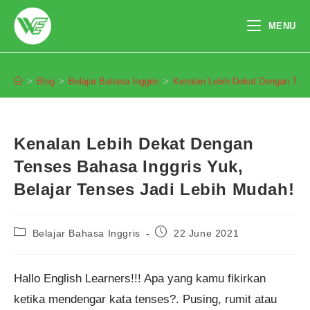
Skip
to
MENU
content
Blog
>
Blog
>
Belajar Bahasa Inggris
>
Kenalan Lebih Dekat Dengan Tens
Kenalan Lebih Dekat Dengan
Tenses Bahasa Inggris Yuk,
Belajar Tenses Jadi Lebih Mudah!
Post
Post
Belajar Bahasa Inggris
22 June 2021
category:
published:
Hallo English Learners!!! Apa yang kamu fikirkan
ketika mendengar kata tenses?. Pusing, rumit atau