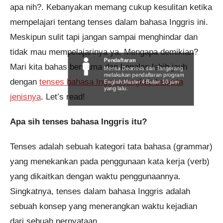
apa nih?. Kebanyakan memang cukup kesulitan ketika
mempelajari tentang tenses dalam bahasa Inggris ini.
Meskipun sulit tapi jangan sampai menghindar dan
tidak mau mempelajarinya ya. Mengapa demikian?
Pendaftaran
Mari kita bahas bersama dan kenalan lebih jauh
Merisa Deanova dari Tangerang
melakukan pendaftaran program
dengan
tenses bahasa Inggris lengkap beserta
English Master 4 Bulan 10 jam
yang lalu.
jenisnya
. Let’s read!
Apa sih tenses bahasa Inggris itu?
Tenses adalah sebuah kategori tata bahasa (grammar)
yang menekankan pada penggunaan kata kerja (verb)
yang dikaitkan dengan waktu penggunaannya.
Singkatnya, tenses dalam bahasa Inggris adalah
sebuah konsep yang menerangkan waktu kejadian
dari sebuah pernyataan.