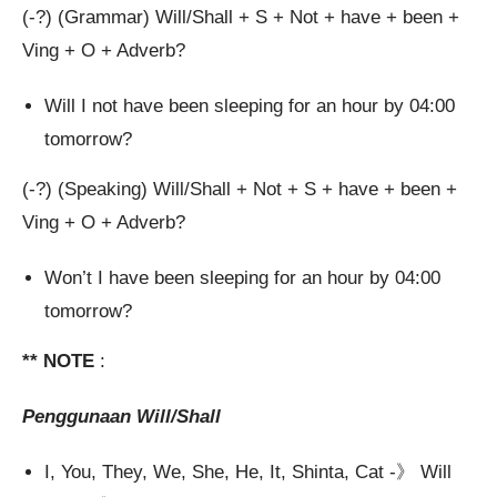
(-?) (Grammar) Will/Shall + S + Not + have + been +
Ving + O + Adverb?
Will I not have been sleeping for an hour by 04:00
tomorrow?
(-?) (Speaking) Will/Shall + Not + S + have + been +
Ving + O + Adverb?
Won’t I have been sleeping for an hour by 04:00
tomorrow?
** NOTE
:
Penggunaan Will/Shall
I, You, They, We, She, He, It, Shinta, Cat -》 Will