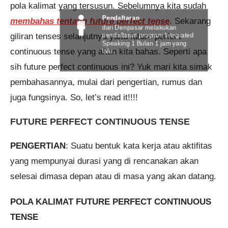
pola kalimat yang tersusun. Sebelumnya kita sudah
Pendaftaran
membahas tentang future perfect tense
. Sekarang
dari Denpasar melakukan
giliran tenses selanjutnya yaitu future perfect
pendaftaran program Integrated
Speaking 1 Bulan 1 jam yang
continuous tense yang akan kita bahas. Seperti apa
lalu.
sih future perfect continuous ini? Yuk mari kita simak
pembahasannya, mulai dari pengertian, rumus dan
juga fungsinya. So, let’s read it!!!!
FUTURE PERFECT CONTINUOUS TENSE
PENGERTIAN
: Suatu bentuk kata kerja atau aktifitas
yang mempunyai durasi yang di rencanakan akan
selesai dimasa depan atau di masa yang akan datang.
POLA KALIMAT FUTURE PERFECT CONTINUOUS
TENSE