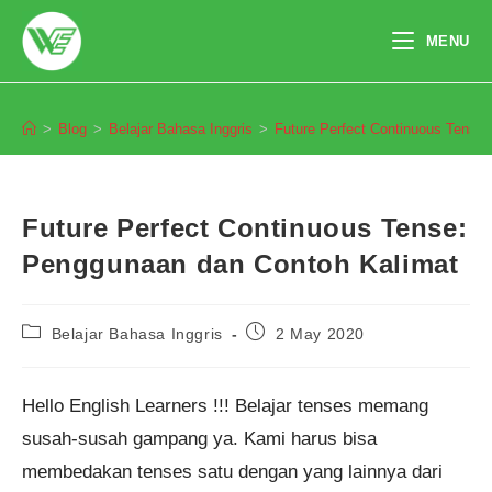
Skip
to
MENU
content
Blog
>
Blog
>
Belajar Bahasa Inggris
>
Future Perfect Continuous Tense
Future Perfect Continuous Tense:
Penggunaan dan Contoh Kalimat
Post
Post
Belajar Bahasa Inggris
2 May 2020
category:
published:
Hello English Learners !!! Belajar tenses memang
susah-susah gampang ya. Kami harus bisa
membedakan tenses satu dengan yang lainnya dari