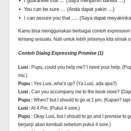
I guarantee that … (Saya menjamin bahwa …)
You can be sure … (Anda dapat yakin …)
I can assure you that …. (Saya dapat meyakink
Kamu bisa menggunakan berbagai contoh expression d
tentang sesuatu. Nah untuk lebih jelasnya kita simak 
Contoh Dialog Expressing Promise (1)
Lusi
: Pupu, could you help me? I need your help. 
mu.)
Pupu
: Yes Lusi, wha’s up? (Ya Lusi, ada apa?)
Lusi
: Can you accompany me to the book store? (Da
Pupu
: When? but I should to go at 1 pm. (Kapan? tapi
Lusi
: At 4 Pm. (Pukul 4 sore.)
Pupu
: Okay Lusi, but I should to go and I promise to
berjanji akan kembali sebelum pukul 4 sore.)