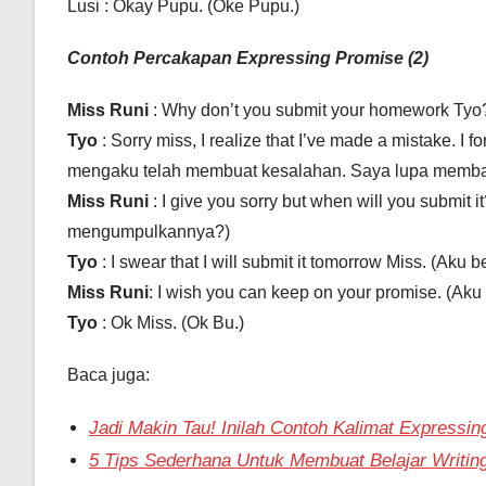
Lusi : Okay Pupu. (Oke Pupu.)
Contoh Percakapan Expressing Promise (2)
Miss Runi
: Why don’t you submit your homework Ty
Tyo
: Sorry miss, I realize that I’ve made a mistake. I fo
mengaku telah membuat kesalahan. Saya lupa memba
Miss Runi
: I give you sorry but when will you submi
mengumpulkannya?)
Tyo
: I swear that I will submit it tomorrow Miss. (Ak
Miss Runi
: I wish you can keep on your promise. (Ak
Tyo
: Ok Miss. (Ok Bu.)
Baca juga:
Jadi Makin Tau! Inilah Contoh Kalimat Expressin
5 Tips Sederhana Untuk Membuat Belajar Writing