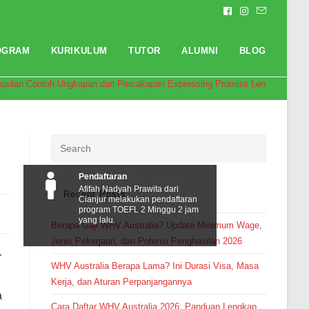
OGRAM
KURIKULUM
TUTOR
ALUMNI
BLOG
pulan Contoh Ungkapan dan Percakapan Expressing Promise Lengkap Bese
Pendaftaran
Afifah Nadyah Prawita dari
Recent Posts
Cianjur melakukan pendaftaran
program TOEFL 2 Minggu 2 jam
yang lalu.
Berapa Gaji WHV Australia? Update Minimum Wage,
Jenis Pekerjaan, dan Potensi Penghasilan 2026
r
WHV Australia Berapa Lama? Ini Durasi Visa, Masa
Kerja, dan Aturan Perpanjangannya
a
Cara Daftar WHV Australia 2026: Panduan Lengkap