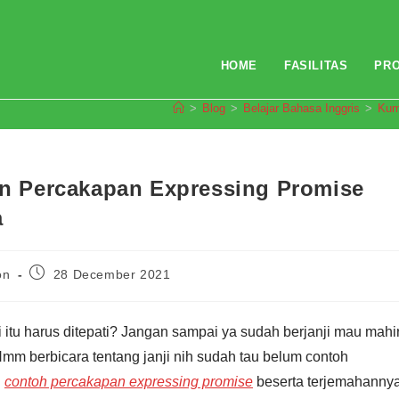
HOME
FASILITAS
PR
>
Blog
>
Belajar Bahasa Inggris
>
Kum
 Percakapan Expressing Promise
a
Post
on
28 December 2021
published:
ji itu harus ditepati? Jangan sampai ya sudah berjanji mau mahi
Hmm berbicara tentang janji nih sudah tau belum contoh
n
contoh percakapan expressing promise
beserta terjemahanny