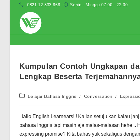
Skip
0821 12 333 666
Senin - Minggu 07:00 - 22:00
to
content
Blog
Kumpulan Contoh Ungkapan dan
Lengkap Beserta Terjemahanny
Post
Belajar Bahasa Inggris
/
Conversation
/
Expressi
category:
Hallo English Learnears!!! Kalian setuju kan kalau jan
bahasa Inggris tapi masih aja malas-malasan hehe .. 
expressing promise? Kita bahas yuk sekaligus denga