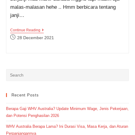
malas-malasan hehe .. Hmm berbicara tentang
janji…
Kumpulan
Continue Reading
Contoh
Post
28 December 2021
Ungkapan
published:
Dan
Percakapan
Expressing
Promise
Lengkap
Beserta
Terjemahannya
Recent Posts
Berapa Gaji WHV Australia? Update Minimum Wage, Jenis Pekerjaan,
dan Potensi Penghasilan 2026
WHV Australia Berapa Lama? Ini Durasi Visa, Masa Kerja, dan Aturan
Perpanjangannya