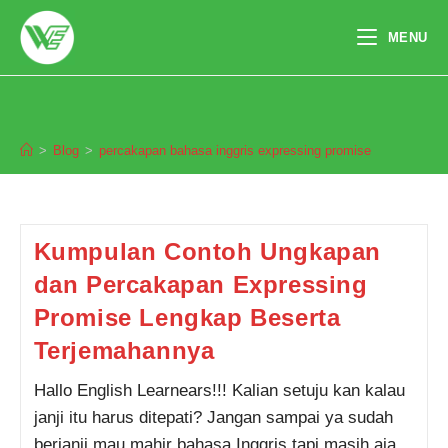
Skip
to
MENU
content
percakapan bahasa inggris expressing
promise
>
Blog
>
percakapan bahasa inggris expressing promise
Pendaftaran
Chaerunnisa Oktadiyan dari
Jakarta melakukan pendaftaran
program TOEFL 2 Minggu 5 jam
yang lalu.
Kumpulan Contoh Ungkapan
dan Percakapan Expressing
Promise Lengkap Beserta
Terjemahannya
Hallo English Learnears!!! Kalian setuju kan kalau
janji itu harus ditepati? Jangan sampai ya sudah
berjanji mau mahir bahasa Inggris tapi masih aja