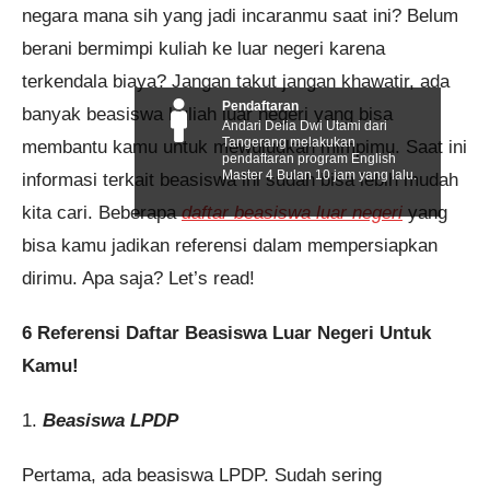
negara mana sih yang jadi incaranmu saat ini? Belum
berani bermimpi kuliah ke luar negeri karena
terkendala biaya? Jangan takut jangan khawatir, ada
Pendaftaran
banyak beasiswa kuliah luar negeri yang bisa
Andari Delia Dwi Utami dari
Tangerang melakukan
membantu kamu untuk mewujudkan mimpimu. Saat ini
pendaftaran program English
Master 4 Bulan 10 jam yang lalu.
informasi terkait beasiswa ini sudah bisa lebih mudah
kita cari. Beberapa
daftar beasiswa luar negeri
yang
bisa kamu jadikan referensi dalam mempersiapkan
dirimu. Apa saja? Let’s read!
6 Referensi Daftar Beasiswa Luar Negeri Untuk
Kamu!
1.
Beasiswa LPDP
Pertama, ada beasiswa LPDP. Sudah sering