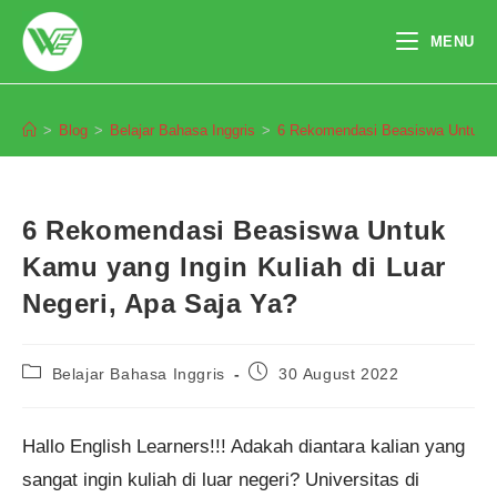
Skip
to
MENU
content
Blog
>
Blog
>
Belajar Bahasa Inggris
>
6 Rekomendasi Beasiswa Untuk Ka
6 Rekomendasi Beasiswa Untuk
Kamu yang Ingin Kuliah di Luar
Negeri, Apa Saja Ya?
Post
Post
Belajar Bahasa Inggris
30 August 2022
category:
published:
Hallo English Learners!!! Adakah diantara kalian yang
sangat ingin kuliah di luar negeri? Universitas di