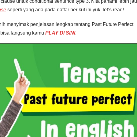
lause untuk conditional sentence type 3. Kita pahami lebih ja
nse
seperti yang ada pada daftar berikut ini yuk, let’s read!
ih menyimak penjelasan lengkap tentang Past Future Perfect
g bisa langsung kamu
PLAY DI SINI
.