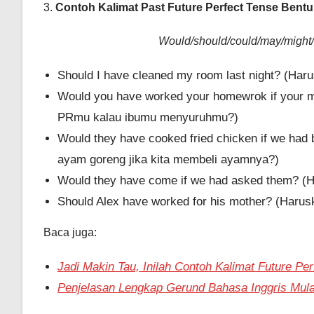
3.
Contoh Kalimat Past Future Perfect Tense Bentuk
Would/should/could/may/might/m
Should I have cleaned my room last night? (H
Would you have worked your homewrok if your m
PRmu kalau ibumu menyuruhmu?)
Would they have cooked fried chicken if we ha
ayam goreng jika kita membeli ayamnya?)
Would they have come if we had asked them? (H
Should Alex have worked for his mother? (Harus
Baca juga:
Jadi Makin Tau, Inilah Contoh Kalimat Future Pe
Penjelasan Lengkap Gerund Bahasa Inggris Mula