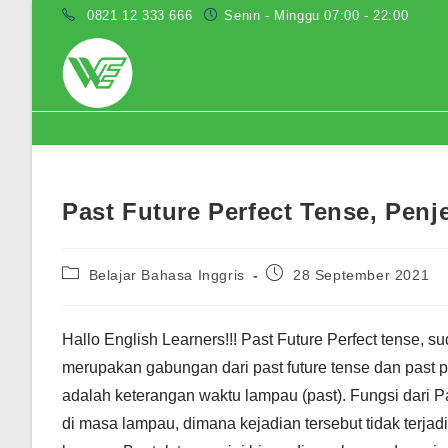
Skip
0821 12 333 666
Senin - Minggu 07:00 - 22:00
to
content
Blog
Past Future Perfect Tense, Penj
Post
Post
Belajar Bahasa Inggris
28 September 2021
category:
published:
Hallo English Learners!!! Past Future Perfect tense,
merupakan gabungan dari past future tense dan past p
adalah keterangan waktu lampau (past). Fungsi dari Pa
di masa lampau, dimana kejadian tersebut tidak terjad