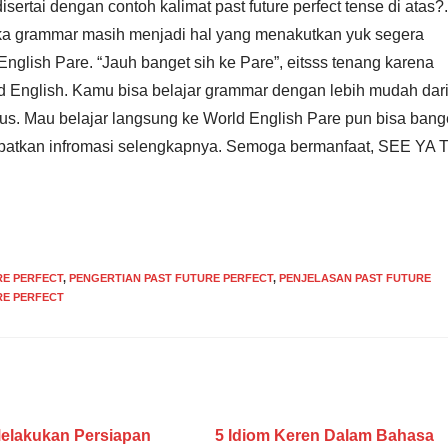
rtai dengan contoh kalimat past future perfect tense di atas?.
Jika grammar masih menjadi hal yang menakutkan yuk segera
English Pare. “Jauh banget sih ke Pare”, eitsss tenang karena
d English. Kamu bisa belajar grammar dengan lebih mudah dar
rsus. Mau belajar langsung ke World English Pare pun bisa bang
dapatkan infromasi selengkapnya. Semoga bermanfaat, SEE YA 
RE PERFECT
,
PENGERTIAN PAST FUTURE PERFECT
,
PENJELASAN PAST FUTURE
RE PERFECT
elakukan Persiapan
5 Idiom Keren Dalam Bahasa