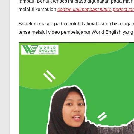
lampau. Bentuk tenses ini biasa digunakan pada main c
melalui kumpulan
contoh kalimat past future perfect te
Sebelum masuk pada contoh kalimat, kamu bisa juga n
tense melalui video pembelajaran World English yan