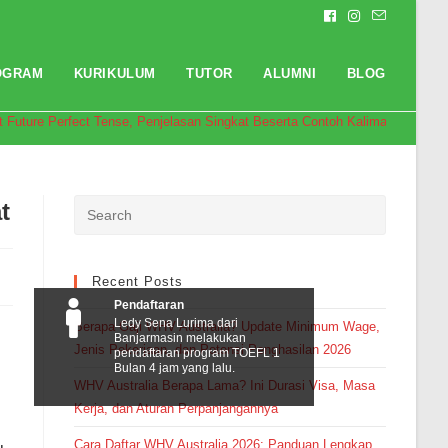
OGRAM
KURIKULUM
TUTOR
ALUMNI
BLOG
t Future Perfect Tense, Penjelasan Singkat Beserta Contoh Kalimat
t
Recent Posts
Pendaftaran
Ledy Sena Lurima dari
Berapa Gaji WHV Australia? Update Minimum Wage,
Banjarmasin melakukan
Jenis Pekerjaan, dan Potensi Penghasilan 2026
pendaftaran program TOEFL 1
i
Bulan 4 jam yang lalu.
WHV Australia Berapa Lama? Ini Durasi Visa, Masa
Kerja, dan Aturan Perpanjangannya
Cara Daftar WHV Australia 2026: Panduan Lengkap