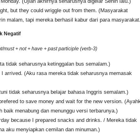
 Monday. (Ujian akhirnya seharusnya digelar Senin lalu.)
ght, but they could wriggle out from them. (Masyarakat
n malam, tapi mereka berhasil kabur dari para masyarakat
k Negatif
must + not + have + past participle (verb-3)
ita tidak seharusnya ketinggalan bus semalam.)
me I arrived. (Aku rasa mereka tidak seharusnya memasak
(Runi tidak seharusnya belajar bahasa Inggris semalam.)
 prefered to save money and wait for the new version. (Ayah
ebih baik menabung dan menunggu versi terbarunya.)
day because I prepared snacks and drinks. / Mereka tidak
a aku menyiapkan cemilan dan minuman.)