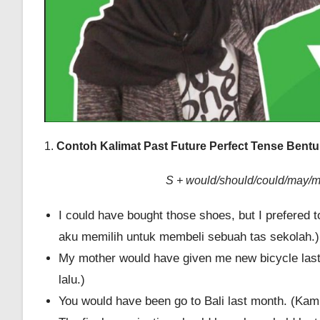
1.
Contoh Kalimat Past Future Perfect Tense Bentuk
S + would/should/could/may/mig
I could have bought those shoes, but I prefered 
aku memilih untuk membeli sebuah tas sekolah.)
My mother would have given me new bicycle las
lalu.)
You would have been go to Bali last month. (Kamu