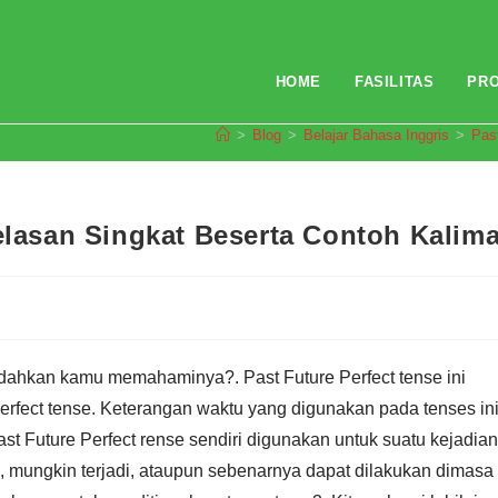
HOME
FASILITAS
PR
>
Blog
>
Belajar Bahasa Inggris
>
Pas
elasan Singkat Beserta Contoh Kalima
 sudahkan kamu memahaminya?. Past Future Perfect tense ini
erfect tense. Keterangan waktu yang digunakan pada tenses in
st Future Perfect rense sendiri digunakan untuk suatu kejadian
i, mungkin terjadi, ataupun sebenarnya dapat dilakukan dimasa