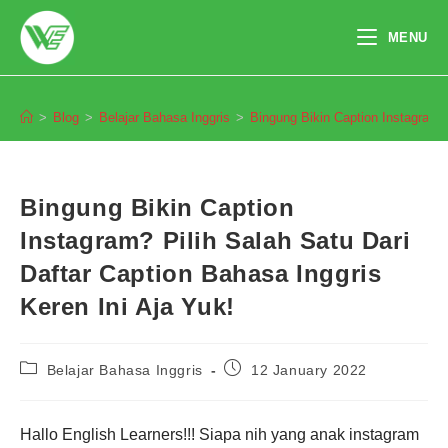
Skip
to
MENU
content
Blog
>
Blog
>
Belajar Bahasa Inggris
>
Bingung Bikin Caption Instagram? 
Bingung Bikin Caption
Instagram? Pilih Salah Satu Dari
Daftar Caption Bahasa Inggris
Keren Ini Aja Yuk!
Post
Post
Belajar Bahasa Inggris
12 January 2022
category:
published:
Hallo English Learners!!! Siapa nih yang anak instagram