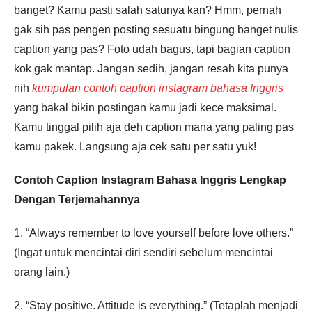
banget? Kamu pasti salah satunya kan? Hmm, pernah
gak sih pas pengen posting sesuatu bingung banget nulis
Pendaftaran
caption yang pas? Foto udah bagus, tapi bagian caption
Merisa Deanova dari Palu
melakukan pendaftaran program
Integrated Speaking 3 Bulan 8
jam yang lalu.
kok gak mantap. Jangan sedih, jangan resah kita punya
nih
kumpulan contoh caption instagram bahasa Inggris
yang bakal bikin postingan kamu jadi kece maksimal.
Kamu tinggal pilih aja deh caption mana yang paling pas
kamu pakek. Langsung aja cek satu per satu yuk!
Contoh Caption Instagram Bahasa Inggris Lengkap
Dengan Terjemahannya
1. “Always remember to love yourself before love others.”
(Ingat untuk mencintai diri sendiri sebelum mencintai
orang lain.)
2. “Stay positive. Attitude is everything.” (Tetaplah menjadi