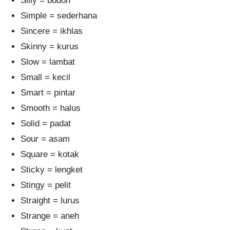
Silly = bodoh
Simple = sederhana
Sincere = ikhlas
Skinny = kurus
Slow = lambat
Small = kecil
Smart = pintar
Smooth = halus
Solid = padat
Sour = asam
Square = kotak
Sticky = lengket
Stingy = pelit
Straight = lurus
Strange = aneh