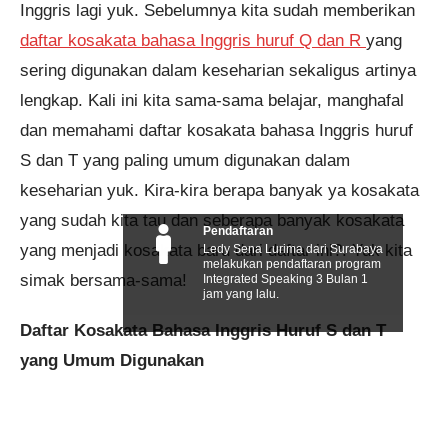
Inggris lagi yuk. Sebelumnya kita sudah memberikan
daftar kosakata bahasa Inggris huruf Q dan R
yang
sering digunakan dalam keseharian sekaligus artinya
lengkap. Kali ini kita sama-sama belajar, manghafal
dan memahami daftar kosakata bahasa Inggris huruf
S dan T yang paling umum digunakan dalam
keseharian yuk. Kira-kira berapa banyak ya kosakata
yang sudah kita tau dan seberapa banyak kosakata
Pendaftaran
yang menjadi kosakata baru dari daftar ini?. Yuk kita
Ledy Sena Lurima dari Surabaya
melakukan pendaftaran program
simak bersama-sama!
Integrated Speaking 3 Bulan 1
jam yang lalu.
Daftar Kosakata Bahasa Inggris Huruf S dan T
yang Umum Digunakan