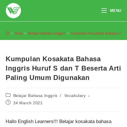
Skip
to
MENU
content
Blog
>
Blog
>
Belajar Bahasa Inggris
>
Kumpulan Kosakata Bahasa Inggri
Kumpulan Kosakata Bahasa
Inggris Huruf S dan T Beserta Arti
Paling Umum Digunakan
Post
Belajar Bahasa Inggris
/
Vocabulary
category:
Post
24 March 2021
published:
Hallo English Learners!!! Belajar kosakata bahasa