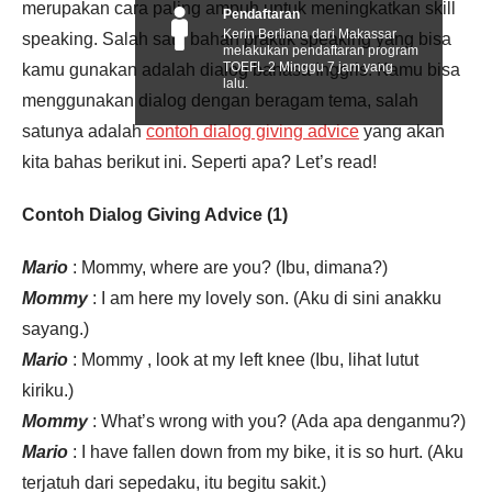
merupakan cara paling ampuh untuk meningkatkan skill
Pendaftaran
Kerin Berliana dari Makassar
speaking. Salah satu bahan praktik speaking yang bisa
melakukan pendaftaran program
TOEFL 2 Minggu 7 jam yang
kamu gunakan adalah dialog bahasa Inggris. Kamu bisa
lalu.
menggunakan dialog dengan beragam tema, salah
satunya adalah
contoh dialog giving advice
yang akan
kita bahas berikut ini. Seperti apa? Let’s read!
Contoh Dialog Giving Advice (1)
Mario
: Mommy, where are you? (Ibu, dimana?)
Mommy
: I am here my lovely son. (Aku di sini anakku
sayang.)
Mario
: Mommy , look at my left knee (Ibu, lihat lutut
kiriku.)
Mommy
: What’s wrong with you? (Ada apa denganmu?)
Mario
: I have fallen down from my bike, it is so hurt. (Aku
terjatuh dari sepedaku, itu begitu sakit.)