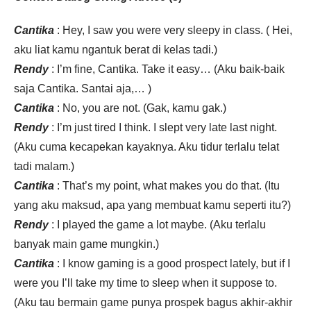
Cantika
: Hey, I saw you were very sleepy in class. ( Hei,
aku liat kamu ngantuk berat di kelas tadi.)
Rendy
: I’m fine, Cantika. Take it easy… (Aku baik-baik
saja Cantika. Santai aja,… )
Cantika
: No, you are not. (Gak, kamu gak.)
Rendy
: I’m just tired I think. I slept very late last night.
(Aku cuma kecapekan kayaknya. Aku tidur terlalu telat
tadi malam.)
Cantika
: That’s my point, what makes you do that. (Itu
yang aku maksud, apa yang membuat kamu seperti itu?)
Rendy
: I played the game a lot maybe. (Aku terlalu
banyak main game mungkin.)
Cantika
: I know gaming is a good prospect lately, but if I
were you I’ll take my time to sleep when it suppose to.
(Aku tau bermain game punya prospek bagus akhir-akhir