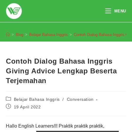
Skip
to
MENU
content
Blog
>
Blog
>
Belajar Bahasa Inggris
>
Contoh Dialog Bahasa Inggris Gi
Contoh Dialog Bahasa Inggris
Giving Advice Lengkap Beserta
Terjemahan
Post
Belajar Bahasa Inggris
/
Conversation
category:
Post
19 April 2022
published:
Hallo English Learners!!! Praktik praktik praktik,