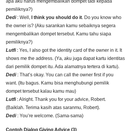
apa aku harus mengembalikan dompet tadi kepada
pemiliknya?)
Dedi
: Well,
I think you should do it
. Do you know who
the owner is? (Aku sarankan kamu sebaiknya segera
mengembalikan dompet tersebut. Kamu tahu siapa
pemiliknya?)
Lutfi
: Yes, I also got the identity card of the owner in it. It
shows me the address. (Ya, aku juga dapat kartu identitas
dari pemilik dompet itu. Ada alamatnya tertera di kartu).
Dedi
: That’s okay. You can call the owner first if you
want. (Itu bagus. Kamu bisa menghubungi pemilik
dompet tersebut kalau kamu mau)
Lutfi
: Alright. Thank you for your advice, Robert.
(Baiklah. Terima kasih atas saranmu, Robert).
Dedi
: You’re welcome. (Sama-sama)
Contoh Dialog Giving Advice (3)