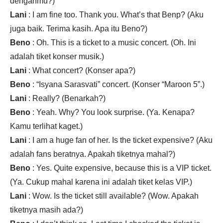
denganmu?)
Lani
: I am fine too. Thank you. What’s that Benp? (Aku
juga baik. Terima kasih. Apa itu Beno?)
Beno
: Oh. This is a ticket to a music concert. (Oh. Ini
adalah tiket konser musik.)
Lani
: What concert? (Konser apa?)
Beno
: “Isyana Sarasvati” concert. (Konser “Maroon 5”.)
Lani
: Really? (Benarkah?)
Beno
: Yeah. Why? You look surprise. (Ya. Kenapa?
Kamu terlihat kaget.)
Lani
: I am a huge fan of her. Is the ticket expensive? (Aku
adalah fans beratnya. Apakah tiketnya mahal?)
Beno
: Yes. Quite expensive, because this is a VIP ticket.
(Ya. Cukup mahal karena ini adalah tiket kelas VIP.)
Lani
: Wow. Is the ticket still available? (Wow. Apakah
tiketnya masih ada?)