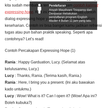
kita sudah membahas tentang beragam
contoh kalimat
Pendaftaran
Aisyah Maudivani Triopansy dari
expressing hope
. Kali ini kita akan membahas contoh
Denpasar melakukan
pendaftaran program English
dialog expressing hope yang biasa ditemukan dalam
Master 4 Bulan 11 jam yang lalu.
keseharian. Contoh ini bisa banget kamu jadikan refrensi
tugas atau pun bahan praktik speaking. Seperti apa
contohnya? Let’s read!
Contoh Percakapan Expressing Hope (1)
Rania
: Happy Garduation, Lucy. (Selamat atas
kelulusanmu, Lucy.)
Lucy
: Thanks, Rania. (Terima kasih, Rania.)
Rania
: Here, I bring you a present. (Ini aku bawakan
kado untukmu.)
Lucy
: Wow! What is it? Can I open it? (Wow! Apa ini?
Boleh kubuka?)