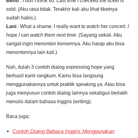
Beno
: I don’t think so. Last time I checked the ticket is
sold. (Aku rasa tidak. Terakhir kali aku lihat tiketnya
sudah habis.)
Lani
: What a shame. I really want to watch her concert.
I
hope I can watch them next time
. (Sayang sekali. Aku
sangat ingin menonton konsernya. Aku harap aku bisa
menontonnya lain kali.)
Nah, itulah 3 contoh dialog expressing hope yang
berhasil kami rangkum. Kamu bisa langsung
menggunakannya untuk praktik speaking ya. Atau bisa
juga menyusun contoh dialog lainnya sekaligus berlatih
menulis dalam bahasa Inggris (writing).
Baca juga:
Contoh Dialog Bahasa Inggris Menggunakan