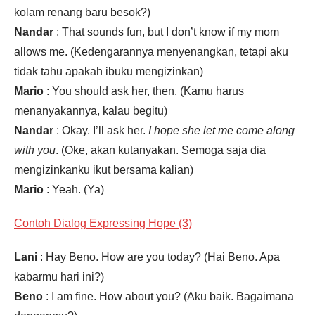
kolam renang baru besok?)
Nandar
: That sounds fun, but I don’t know if my mom
allows me. (Kedengarannya menyenangkan, tetapi aku
tidak tahu apakah ibuku mengizinkan)
Mario
: You should ask her, then. (Kamu harus
menanyakannya, kalau begitu)
Nandar
: Okay. I’ll ask her.
I hope she let me come along
with you
. (Oke, akan kutanyakan. Semoga saja dia
mengizinkanku ikut bersama kalian)
Mario
: Yeah. (Ya)
Contoh Dialog Expressing Hope (3)
Lani
: Hay Beno. How are you today? (Hai Beno. Apa
kabarmu hari ini?)
Beno
: I am fine. How about you? (Aku baik. Bagaimana