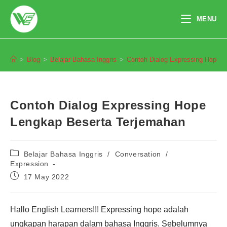
Skip
to
MENU
content
Blog
>
Blog
>
Belajar Bahasa Inggris
>
Contoh Dialog Expressing Hope L
Contoh Dialog Expressing Hope
Lengkap Beserta Terjemahan
Post
Belajar Bahasa Inggris
/
Conversation
/
category:
Expression
Post
17 May 2022
published:
Hallo English Learners!!! Expressing hope adalah
ungkapan harapan dalam bahasa Inggris. Sebelumnya