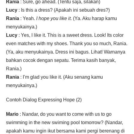
Rania
: Sure, go ahead. (Tentu saja, silakan)
Lucy
: Is this a dress? (Apakah ini sebuah dres?)
Rania
: Yeah.
I hope you like it
. (Ya. Aku harap kamu
menyukainya.)
Lucy
: Yes, I like it. This is a sweet dress. Look! Its color
even matches with my shoes. Thank you so much, Rania.
(Ya, aku menyukainya. Dress ini bagus. Lihat! Warnanya
bahkan cocok dengan sepatu. Terima kasih banyak,
Rania.)
Rania
: I’m glad you like it. (Aku senang kamu
menyukainya.)
Contoh Dialog Expressing Hope (2)
Mario
: Nandar, do you want to come with us to go
swimming in the new swiming pool tomorrow? (Nandar,
apakah kamu ingin ikut bersama kami pergi berenang di