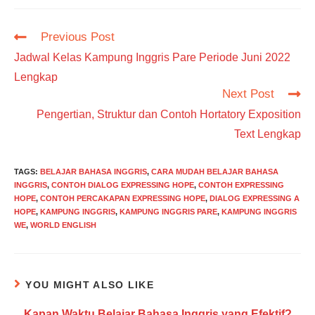
Read
Previous Post
more
Jadwal Kelas Kampung Inggris Pare Periode Juni 2022
articles
Lengkap
Next Post
Pengertian, Struktur dan Contoh Hortatory Exposition
Text Lengkap
TAGS
:
BELAJAR BAHASA INGGRIS
,
CARA MUDAH BELAJAR BAHASA
INGGRIS
,
CONTOH DIALOG EXPRESSING HOPE
,
CONTOH EXPRESSING
HOPE
,
CONTOH PERCAKAPAN EXPRESSING HOPE
,
DIALOG EXPRESSING A
HOPE
,
KAMPUNG INGGRIS
,
KAMPUNG INGGRIS PARE
,
KAMPUNG INGGRIS
WE
,
WORLD ENGLISH
YOU MIGHT ALSO LIKE
Kapan Waktu Belajar Bahasa Inggris yang Efektif?