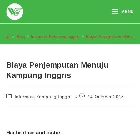
Skip
to
MENU
content
Blog
>
Blog
>
Informasi Kampung Inggris
>
Biaya Penjemputan Menuju K
Biaya Penjemputan Menuju
Kampung Inggris
Post
Post
Informasi Kampung Inggris
14 October 2018
category:
published:
Hai brother and sister..
Pendaftaran
Annisa Lutfiyah Faradillah dari