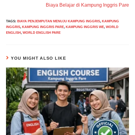
Biaya Belajar di Kampung Inggris Pare
TAGS
:
BIAYA PENJEMPUTAN MENUJU KAMPUNG INGGRIS
,
KAMPUNG
INGGRIS
,
KAMPUNG INGGRIS PARE
,
KAMPUNG INGGRIS WE
,
WORLD
ENGLISH
,
WORLD ENGLISH PARE
YOU MIGHT ALSO LIKE