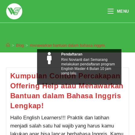
Skip
to
MENU
content
menawarkan bantuan dalam bahasa
inggris
>
Blog
>
menawarkan bantuan dalam bahasa inggris
Pendaftaran
Rini Novianti dari Semarang
melakukan pendaftaran program
English Master 4 Bulan 10 jam
yang lalu.
Kumpulan Contoh Percakapan
Offering Help atau Menawarkan
Bantuan dalam Bahasa Inggris
Lengkap!
Hallo English Learners!!! Praktik dan latihan
menjadi salah satu hal wajib yang harus kamu
lakukan agar bisa lancar berbahasa Inggris. Kamu