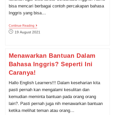
bisa mencari berbagai contoh percakapan bahasa
Inggris yang bisa…
Kumpulan
Continue Reading
Contoh
Post
19 August 2021
Percakapan
published:
Offering
Help
Atau
Menawarkan
Menawarkan Bantuan Dalam
Bantuan
Dalam
Bahasa Inggris? Seperti Ini
Bahasa
Inggris
Lengkap!
Caranya!
Hallo English Learners!!! Dalam keseharian kita
pasti pernah kan mengalami kesulitan dan
kemudian meminta bantuan pada orang orang
lain?. Pasti pernah juga nih menawarkan bantuan
ketika melihat teman atau orang…