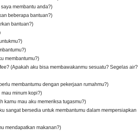
in saya membantu anda?)
kan beberapa bantuan?)
arkan bantuan?)
)
 untukmu?)
embantumu?)
aku membantumu?)
offee? (Apakah aku bisa membawakanmu sesuatu? Segelas air?
ku perlu membantumu dengan pekerjaan rumahmu?)
u mau minum kopi?)
akah kamu mau aku memeriksa tugasmu?)
n. (Aku sangat bersedia untuk membantumu dalam mempersiapkan
umu mendapatkan makanan?)