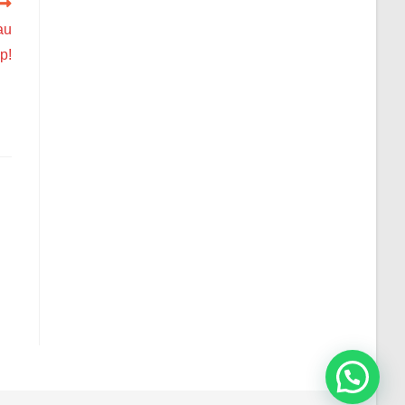
au
p!