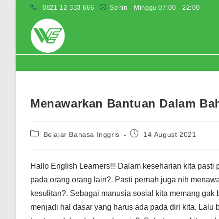
Skip
0821 12 333 666
Senin - Minggu 07:00 - 22:00
to
content
Blog
Menawarkan Bantuan Dalam Baha
Post
Post
Belajar Bahasa Inggris
14 August 2021
category:
published:
Hallo English Learners!!! Dalam keseharian kita pas
pada orang orang lain?. Pasti pernah juga nih menaw
kesulitan?. Sebagai manusia sosial kita memang gak b
menjadi hal dasar yang harus ada pada diri kita. La