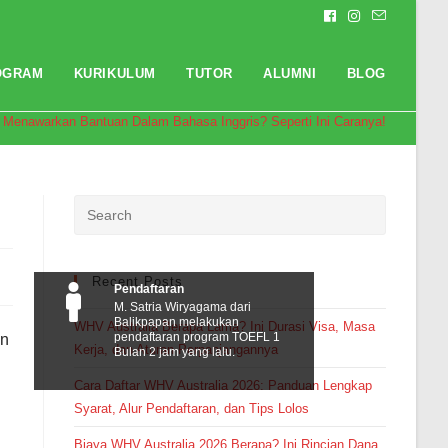
OGRAM
KURIKULUM
TUTOR
ALUMNI
BLOG
Menawarkan Bantuan Dalam Bahasa Inggris? Seperti Ini Caranya!
Recent Posts
Pendaftaran
M. Satria Wiryagama dari
Balikpapan melakukan
WHV Australia Berapa Lama? Ini Durasi Visa, Masa
pendaftaran program TOEFL 1
an
Kerja, dan Aturan Perpanjangannya
Bulan 2 jam yang lalu.
Cara Daftar WHV Australia 2026: Panduan Lengkap
Syarat, Alur Pendaftaran, dan Tips Lolos
u
Biaya WHV Australia 2026 Berapa? Ini Rincian Dana