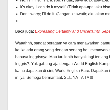
No, I’m fine. Thank you. (Tidak, saya tidak apa-apa.
It’s okay; I can do it myself. (Tidak apa-apa; aku bi
Don’t worry; I’ll do it. (Jangan khawatir; aku akan 
Baca juga:
Expressing Certainty and Uncertainty, Se
Waaahhh, sangat beragam ya cara menawarkan bantuan 
ketika ada orang yang dengan senang hati menawarka
bahasa Inggrisnya. Mau tau lebih banyak lagi tentang
Inggris?. Yuk gabung aja dengan World English Kampu
kamu dapatkan di sini, World English Pare. Dapatkan 
ini ya. Semoga bermanfaat, SEE YA TA TA !!!