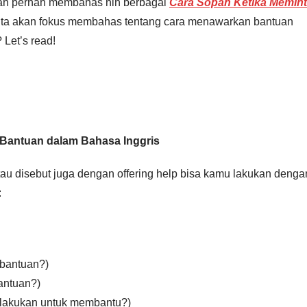
dah pernah membahas nih berbagai
Cara Sopan Ketika Memin
kita akan fokus membahas tentang cara menawarkan bantuan
 Let’s read!
Bantuan dalam Bahasa Inggris
 disebut juga dengan offering help bisa kamu lakukan denga
:
bantuan?)
antuan?)
a lakukan untuk membantu?)