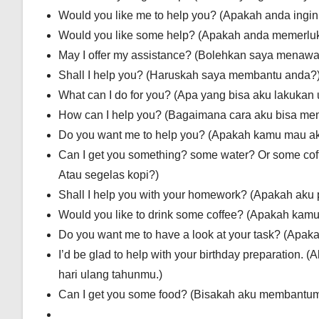
Would you like me to help you? (Apakah anda ing
Would you like some help? (Apakah anda memerlu
May I offer my assistance? (Bolehkan saya menaw
Shall I help you? (Haruskah saya membantu anda?
What can I do for you? (Apa yang bisa aku lakukan
How can I help you? (Bagaimana cara aku bisa m
Do you want me to help you? (Apakah kamu mau 
Can I get you something? some water? Or some c
Atau segelas kopi?)
Shall I help you with your homework? (Apakah a
Would you like to drink some coffee? (Apakah kam
Do you want me to have a look at your task? (Ap
I’d be glad to help with your birthday preparatio
hari ulang tahunmu.)
Can I get you some food? (Bisakah aku membant