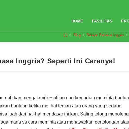
HOME
FASILITAS
PR
>
Blog
>
Belajar Bahasa Inggris
>
sa Inggris? Seperti Ini Caranya!
ti pernah kan mengalami kesulitan dan kemudian meminta bantu
arkan bantuan ketika melihat teman atau orang yang sedang
isa juah dari hal-hal mendasar ini kan. Saling tolong menolong
lu bagaimana ya cara meminta atau menawarkan pertolongan ata