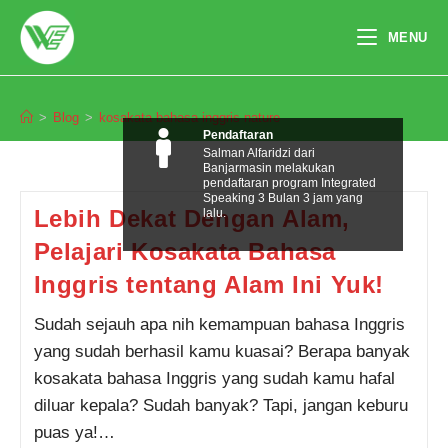
Skip
to
MENU
content
kosakata bahasa inggris nature
>
Blog
>
kosakata bahasa inggris nature
Pendaftaran
Salman Alfaridzi dari
Banjarmasin melakukan
pendaftaran program Integrated
Speaking 3 Bulan 3 jam yang
Lebih Dekat Dengan Alam,
lalu.
Pelajari Kosakata Bahasa
Inggris tentang Alam Ini Yuk!
Sudah sejauh apa nih kemampuan bahasa Inggris
yang sudah berhasil kamu kuasai? Berapa banyak
kosakata bahasa Inggris yang sudah kamu hafal
diluar kepala? Sudah banyak? Tapi, jangan keburu
puas ya!…