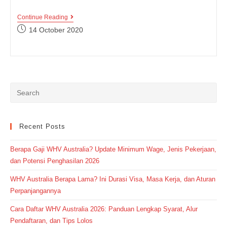
Lebih
Continue Reading
Dekat
Post
14 October 2020
Dengan
published:
Alam,
Pelajari
Kosakata
Bahasa
Inggris
Tentang
Alam
Ini
Yuk!
Recent Posts
Berapa Gaji WHV Australia? Update Minimum Wage, Jenis Pekerjaan,
dan Potensi Penghasilan 2026
WHV Australia Berapa Lama? Ini Durasi Visa, Masa Kerja, dan Aturan
Perpanjangannya
Cara Daftar WHV Australia 2026: Panduan Lengkap Syarat, Alur
Pendaftaran, dan Tips Lolos