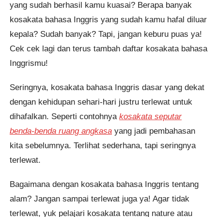
yang sudah berhasil kamu kuasai? Berapa banyak
kosakata bahasa Inggris yang sudah kamu hafal diluar
kepala? Sudah banyak? Tapi, jangan keburu puas ya!
Cek cek lagi dan terus tambah daftar kosakata bahasa
Pendaftaran
Merisa Deanova dari Denpasar
melakukan pendaftaran program
English Master 4 Bulan 6 jam
yang lalu.
Inggrismu!
Seringnya, kosakata bahasa Inggris dasar yang dekat
dengan kehidupan sehari-hari justru terlewat untuk
dihafalkan. Seperti contohnya
kosakata seputar
benda-benda ruang angkasa
yang jadi pembahasan
kita sebelumnya. Terlihat sederhana, tapi seringnya
terlewat.
Bagaimana dengan kosakata bahasa Inggris tentang
alam? Jangan sampai terlewat juga ya! Agar tidak
terlewat, yuk pelajari kosakata tentang nature atau