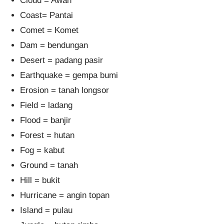
Cloud = Awan
Coast= Pantai
Comet = Komet
Dam = bendungan
Desert = padang pasir
Earthquake = gempa bumi
Erosion = tanah longsor
Field = ladang
Flood = banjir
Forest = hutan
Fog = kabut
Ground = tanah
Hill = bukit
Hurricane = angin topan
Island = pulau