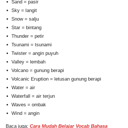
Sand = pasir
Sky = langit
Snow = salju
Star = bintang
Thunder = petir
Tsunami = tsunami
Twister = angin puyuh
Valley = lembah
Volcano = gunung berapi
Volcanic Eruption = letusan gunung berapi
Water = air
Waterfall = air terjun
Waves = ombak
Wind = angin
Baca juga:
Cara Mudah Belajar Vocab Bahasa