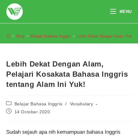
Skip
to
MENU
content
Blog
>
Blog
>
Belajar Bahasa Inggris
>
Lebih Dekat Dengan Alam, Pelajar
Lebih Dekat Dengan Alam,
Pelajari Kosakata Bahasa Inggris
tentang Alam Ini Yuk!
Post
Belajar Bahasa Inggris
/
Vocabulary
category:
Post
14 October 2020
published:
Sudah sejauh apa nih kemampuan bahasa Inggris