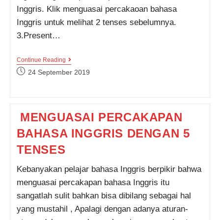
Inggris. Klik menguasai percakaoan bahasa
Inggris untuk melihat 2 tenses sebelumnya.
3.Present…
MENGUASAI
Continue Reading
PERCAKAPAN
Post
24 September 2019
BAHASA
published:
INGGRIS
DENGAN
5
TENSES
MENGUASAI PERCAKAPAN
2
BAHASA INGGRIS DENGAN 5
TENSES
Kebanyakan pelajar bahasa Inggris berpikir bahwa
menguasai percakapan bahasa Inggris itu
sangatlah sulit bahkan bisa dibilang sebagai hal
yang mustahil , Apalagi dengan adanya aturan-