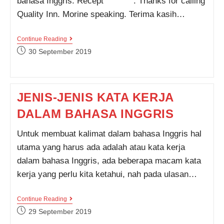
bahasa Inggris: Recept : Thanks for calling
Quality Inn. Morine speaking. Terima kasih…
CONTOH
Continue Reading
PERCAKAPAN
Post
30 September 2019
RESERVASI
published:
HOTEL
DALAM
BAHASA
INGGRIS
JENIS-JENIS KATA KERJA
DALAM BAHASA INGGRIS
Untuk membuat kalimat dalam bahasa Inggris hal
utama yang harus ada adalah atau kata kerja
dalam bahasa Inggris, ada beberapa macam kata
kerja yang perlu kita ketahui, nah pada ulasan…
JENIS-
Continue Reading
JENIS
Post
29 September 2019
KATA
published:
KERJA