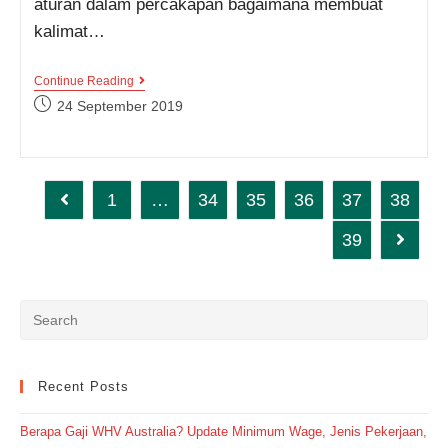
aturan dalam percakapan bagaimana membuat
kalimat…
MENGUASAI
Continue Reading
PERCAKAPAN
Post
24 September 2019
BAHASA
published:
INGGRIS
DENGAN
5
TENSES
1
…
34
35
36
37
38
Go to the previous page
39
Go to t
Recent Posts
Berapa Gaji WHV Australia? Update Minimum Wage, Jenis Pekerjaan,