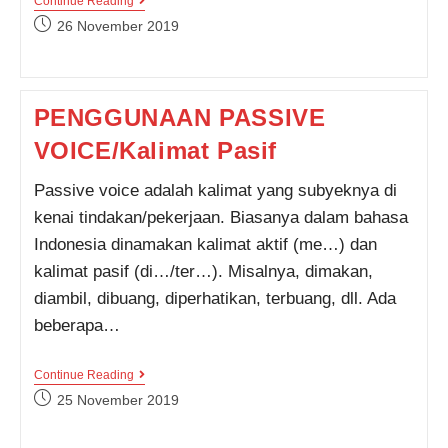
KEUNGGULAN
Continue Reading
BELAJAR
Post
26 November 2019
DI
published:
KAMPUNG
Pendaftaran
Yunita Fatriani dari Depok
melakukan pendaftaran program
English Master 4 Bulan 3 jam
INGGRIS
yang lalu.
PARE
PENGGUNAAN PASSIVE
VOICE/Kalimat Pasif
Passive voice adalah kalimat yang subyeknya di
kenai tindakan/pekerjaan. Biasanya dalam bahasa
Indonesia dinamakan kalimat aktif (me…) dan
kalimat pasif (di…/ter…). Misalnya, dimakan,
diambil, dibuang, diperhatikan, terbuang, dll. Ada
beberapa…
PENGGUNAAN
Continue Reading
PASSIVE
Post
25 November 2019
VOICE/Kalimat
published:
Pasif