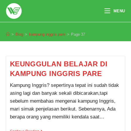
Skip
to
MENU
content
kampung inggris pare
>
Blog
>
kampung inggris pare
>
Page 37
KEUNGGULAN BELAJAR DI
KAMPUNG INGGRIS PARE
Kampung Inggris? sepertinya tepat ini sudah tidak
asing lagi dan banyak sekali dibicarakan,tapi
sebelum membahas mengenai kampung Inggris,
mari simak penjelasan berikut. Sebenarnya, Ada
berapa orang yang memiliki kendala saat…