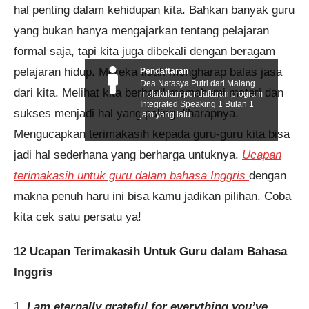
hal penting dalam kehidupan kita. Bahkan banyak guru
yang bukan hanya mengajarkan tentang pelajaran
formal saja, tapi kita juga dibekali dengan beragam
pelajaran hidup. Mereka tidak mengharap balas jasa
Pendaftaran
Dea Natasya Putri dari Malang
dari kita. Melihat kita berhasil memahami materi dan
melakukan pendaftaran program
Integrated Speaking 1 Bulan 1
sukses menjadi hal yang paling diharapnya.
jam yang lalu.
Mengucapkan terimakasih kepada guru-guru kita bisa
jadi hal sederhana yang berharga untuknya.
Ucapan
terimakasih untuk guru dalam bahasa Inggris
dengan
makna penuh haru ini bisa kamu jadikan pilihan. Coba
kita cek satu persatu ya!
12 Ucapan Terimakasih Untuk Guru dalam Bahasa
Inggris
1.
I am eternally grateful for everything you’ve