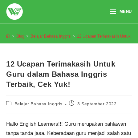
Skip
to
MENU
content
Blog
>
Blog
>
Belajar Bahasa Inggris
>
12 Ucapan Terimakasih Untuk Gur
12 Ucapan Terimakasih Untuk
Guru dalam Bahasa Inggris
Terbaik, Cek Yuk!
Post
Post
Belajar Bahasa Inggris
3 September 2022
category:
published:
Hallo English Learners!!! Guru merupakan pahlawan
tanpa tanda jasa. Keberadaan guru menjadi salah satu