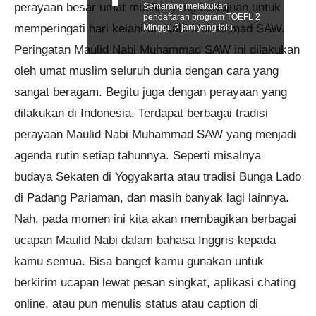
perayaan besar umat muslim yang bertujuan untuk
Semarang melakukan
pendaftaran program TOEFL 2
memperingati hari kelahiran Nabi Muhammad SAW.
Minggu 2 jam yang lalu.
Peringatan Maulid Nabi Muhammad SAW ini dilakukan
oleh umat muslim seluruh dunia dengan cara yang
sangat beragam. Begitu juga dengan perayaan yang
dilakukan di Indonesia. Terdapat berbagai tradisi
perayaan Maulid Nabi Muhammad SAW yang menjadi
agenda rutin setiap tahunnya. Seperti misalnya
budaya Sekaten di Yogyakarta atau tradisi Bunga Lado
di Padang Pariaman, dan masih banyak lagi lainnya.
Nah, pada momen ini kita akan membagikan berbagai
ucapan Maulid Nabi dalam bahasa Inggris kepada
kamu semua. Bisa banget kamu gunakan untuk
berkirim ucapan lewat pesan singkat, aplikasi chating
online, atau pun menulis status atau caption di