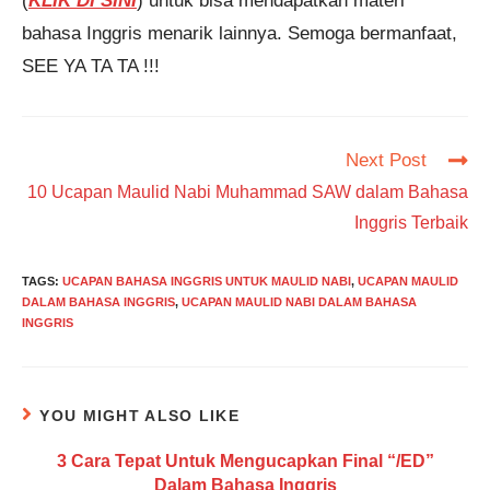
(
KLIK DI SINI
) untuk bisa mendapatkan materi
bahasa Inggris menarik lainnya. Semoga bermanfaat,
SEE YA TA TA !!!
Read
Next Post
more
10 Ucapan Maulid Nabi Muhammad SAW dalam Bahasa
articles
Inggris Terbaik
TAGS
:
UCAPAN BAHASA INGGRIS UNTUK MAULID NABI
,
UCAPAN MAULID
DALAM BAHASA INGGRIS
,
UCAPAN MAULID NABI DALAM BAHASA
INGGRIS
YOU MIGHT ALSO LIKE
3 Cara Tepat Untuk Mengucapkan Final “/ED”
Dalam Bahasa Inggris