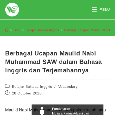
Skip
to
MENU
content
Blog
>
Blog
>
Belajar Bahasa Inggris
>
Berbagai Ucapan Maulid Nabi M
Berbagai Ucapan Maulid Nabi
Muhammad SAW dalam Bahasa
Inggris dan Terjemahannya
Post
Belajar Bahasa Inggris
/
Vocabulary
category:
Post
28 October 2020
published:
Pendaftaran
Maulid Nabi Muhammad SAW merupakan salah satu
Mutiara Karina Adzani dari