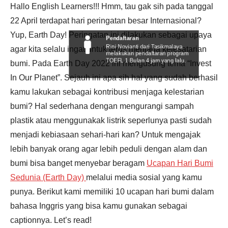
Hallo English Learners!!! Hmm, tau gak sih pada tanggal
22 April terdapat hari peringatan besar Internasional?
Yup, Earth Day! Peringatan ini dilakukan sebagai upaya
Pendaftaran
agar kita selalu ingat untuk terus menjaga kelesatarian
Rini Novianti dari Tasikmalaya
melakukan pendaftaran program
TOEFL 1 Bulan 4 jam yang lalu.
bumi. Pada Earth Day 2022 ini mengusung tema “Invest
In Our Planet”. Sejauh ini apa sih hal yang sudah berhasil
kamu lakukan sebagai kontribusi menjaga kelestarian
bumi? Hal sederhana dengan mengurangi sampah
plastik atau menggunakak listrik seperlunya pasti sudah
menjadi kebiasaan sehari-hari kan? Untuk mengajak
lebih banyak orang agar lebih peduli dengan alam dan
bumi bisa banget menyebar beragam
Ucapan Hari Bumi
Sedunia (Earth Day)
melalui media sosial yang kamu
punya. Berikut kami memiliki 10 ucapan hari bumi dalam
bahasa Inggris yang bisa kamu gunakan sebagai
captionnya. Let’s read!