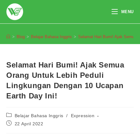
Skip
to
MENU
content
Blog
>
Blog
>
Belajar Bahasa Inggris
>
Selamat Hari Bumi! Ajak Semua O
Selamat Hari Bumi! Ajak Semua
Orang Untuk Lebih Peduli
Lingkungan Dengan 10 Ucapan
Earth Day Ini!
Post
Belajar Bahasa Inggris
/
Expression
category:
Post
22 April 2022
published: