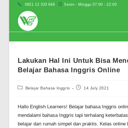
Skip
0821 12 333 666
Senin - Minggu 07:00 - 22:00
to
content
Blog
Lakukan Hal Ini Untuk Bisa Men
Belajar Bahasa Inggris Online
Post
Post
Belajar Bahasa Inggris
14 July 2021
category:
published:
Hallo English Learners! Belajar bahasa Inggris onlin
mendalami bahasa Inggris tapi terhalang keterbatasa
belajar dari rumah simpel dan praktis. Kelas onlin