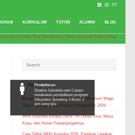
OGRAM
KURIKULUM
TUTOR
ALUMNI
BLOG
ukan Hal Ini Untuk Bisa Mendapatkan Hasil Maksimal Ketika Belajar Bahasa I
Recent Posts
Pendaftaran
Shakira Salsabila dari Cianjur
melakukan pendaftaran program
Berapa Gaji WHV Australia? Update Minimum Wage,
Integrated Speaking 3 Bulan 3
jam yang lalu.
Jenis Pekerjaan, dan Potensi Penghasilan 2026
WHV Australia Berapa Lama? Ini Durasi Visa, Masa
Kerja, dan Aturan Perpanjangannya
Cara Daftar WHV Australia 2026: Panduan Lengkap