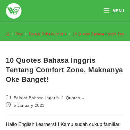
Skip
to
MENU
content
Blog
>
Blog
>
Belajar Bahasa Inggris
>
10 Quotes Bahasa Inggris Tenta
10 Quotes Bahasa Inggris
Tentang Comfort Zone, Maknanya
Oke Banget!
Post
Belajar Bahasa Inggris
/
Quotes
category:
Post
5 January 2023
published:
Hallo English Learners!!! Kamu sudah cukup familiar