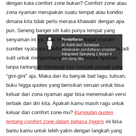
dengan kata comfort zone bukan? Comfort zone atau
zona nyaman merupakan suatu tempat atau kondisi
dimana kita tidak perlu merasa khawatir dengan apa
pun. Seneng banget sih kalo punya tempat yang
senyaman ini ya. Tapi menurut berbagai macam
Pendaftaran
M. Kahfi dari Surabaya
sumber nyatanya comfort zone bisa membuat kita jadi
melakukan pendaftaran program
Integrated Speaking 1 Bulan 4
sulit untuk mengembangkan diri. Merasa nyaman
jam yang lalu.
tanpa tantangan membuat kita menjadi pribadi yang
“gini-gini” aja. Maka dari itu banyak bait lagu, tulisan,
buku higga quotes yang berisikan seruan untuk bisa
keluar dari zona nyaman agar bisa menemukan versi
terbaik dari diri kita. Apakah kamu masih ragu untuk
keluar dari comfort zone-mu?
Kumpulan quotes
tentang comfort zone dalam bahasa Inggris
ini bisa
bantu kamu untuk lebih yakin dengan langkah yang