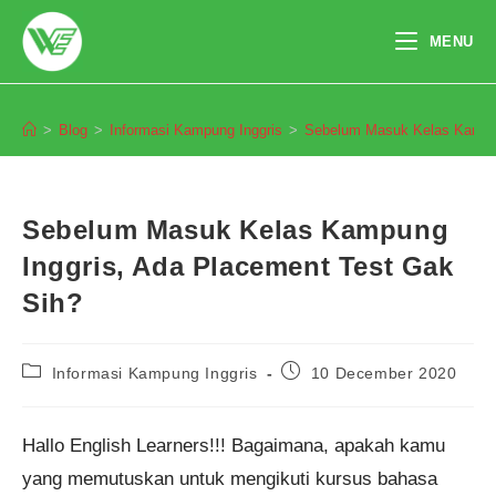
Skip
to
MENU
content
Blog
>
Blog
>
Informasi Kampung Inggris
>
Sebelum Masuk Kelas Kampun
Sebelum Masuk Kelas Kampung
Inggris, Ada Placement Test Gak
Sih?
Post
Post
Informasi Kampung Inggris
10 December 2020
category:
published:
Hallo English Learners!!! Bagaimana, apakah kamu
yang memutuskan untuk mengikuti kursus bahasa