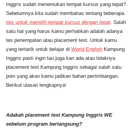
Inggris sudah menemukan tempat kursus yang tepat?.
Pendaftaran
Nabila Saphira Gushan dari
Sebelumnya kita sudah membahas tentang beberapa
Cianjur melakukan pendaftaran
program TOEFL 2 Minggu 7 jam
tips untuk memilih tempat kursus dengan tepat
. Salah
yang lalu.
satu hal yang harus kamu perhatikan adalah adanya
tes penempatan atau placement test. Untuk kamu
yang tertarik untuk belajar di
World English
Kampung
Inggris pasti ingin tau juga kan ada atau tidaknya
placement test Kampung Inggris sebagai salah satu
poin yang akan kamu jadikan bahan pertimbangan.
Berikut ulasan lengkapnya!
Adakah placement test Kampung Inggris WE
sebelum program berlangsung?