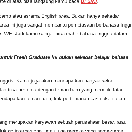
uate di atas bisa langsung kamu baca
DI SINI
.
 camp atau asrama English area. Bukan hanya sekedar
h area ini juga sangat membantu pembiasaan berbahasa Inggr
is WE. Jadi kamu sangat bisa mahir bahasa Inggris dalam
ntuk Fresh Graduate ini bukan sekedar belajar bahasa
 Inggris. Kamu juga akan mendapatkan banyak sekali
ah bisa bertemu dengan teman baru yang memiliki latar
ndapatkan teman baru, link pertemanan pasti akan lebih
 yang merupakan karyawan sebuah perusahaan besar, atau
k go internasional, atau juga mereka yang sama-sama