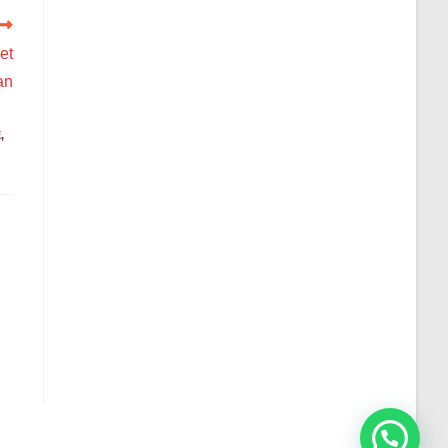
et
an
E
,