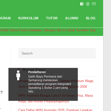
OGRAM
KURIKULUM
TUTOR
ALUMNI
BLOG
Untuk Kamu Fresh Graduate, Lakukan Hal Ini Untuk Semakin Siap Bersaing !
Recent Posts
Pendaftaran
Galih Bayu Permana dari
Semarang melakukan
Berapa Gaji WHV Australia? Update Minimum Wage,
pendaftaran program Integrated
Jenis Pekerjaan, dan Potensi Penghasilan 2026
Speaking 1 Bulan 2 jam yang
lalu.
s?
WHV Australia Berapa Lama? Ini Durasi Visa, Masa
Kerja, dan Aturan Perpanjangannya
.
Cara Daftar WHV Australia 2026: Panduan Lengkap