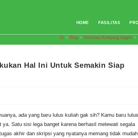
HOME
FASILITAS
PR
>
Blog
>
Informasi Kampung Inggris
>
kukan Hal Ini Untuk Semakin Siap
uanya, ada yang baru lulus kuliah gak sih? Kamu baru lulu
a. Satu sisi lega banget karena berhasil melewati segala
 tugas akhir dan skripsi yang nyatanya memang tidak mudah