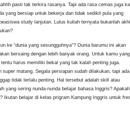
hhh pasti tak terkira rasanya. Tapi ada rasa cemas juga k
a yang bersiap untuk bekerja dan tidak sedikit pula yang
easiswa study lanjutan. Lulus kuliah ternyata bukanlah akhi
bukan?
erjun ke “dunia yang sesungguhnya”? Dunia barumu ini akan
akan bersaing dengan lebih banyak orang. Untuk kamu yang
entu harus memiliki bekal yang tak kalah penting juga.
super matang. Segala persiapan sudah dilakukan, tapi ada
ap tidak terlalu penting. Hal tersebut adalah skill atau
h yang sering nunda-nunda belajar bahasa Inggris? Apakah
Ikutan belajar di kelas prigram Kampung Inggris untuk fre