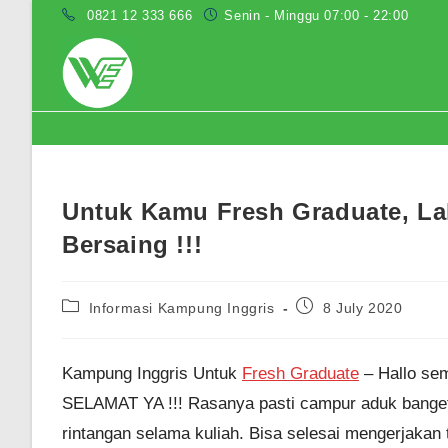
Skip
0821 12 333 666
Senin - Minggu 07:00 - 22:00
to
content
Blog
Untuk Kamu Fresh Graduate, La
Bersaing !!!
Post
Post
Informasi Kampung Inggris
8 July 2020
category:
published:
Kampung Inggris Untuk
Fresh Graduate
– Hallo sem
SELAMAT YA !!! Rasanya pasti campur aduk banget y
rintangan selama kuliah. Bisa selesai mengerjakan