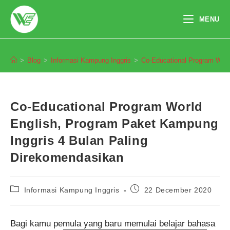
Skip
to
MENU
content
Blog
>
Blog
>
Informasi Kampung Inggris
>
Co-Educational Program Worl
Co-Educational Program World
English, Program Paket Kampung
Inggris 4 Bulan Paling
Direkomendasikan
Post
Post
Informasi Kampung Inggris
22 December 2020
category:
published:
Bagi kamu pemula yang baru memulai belajar bahasa