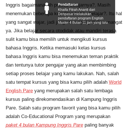
Inggris bagaimana nih proses belajarnya?. Masih
Pendaftaran
Khaifa Fitrah Ananti dari
menemukan beberapa kesulitan ketika belajar?. Itu hal
Denpasar melakukan
pendaftaran program English
yang sangat wajar, jadi jangan sampai patah semangat
Master 4 Bulan 11 jam yang lalu.
ya. Jika belajar secara otodidak atau mandiri terasa
sulit kamu bisa memilih untuk mengikuti kursus
bahasa Inggris. Ketika memasuki kelas kursus
bahasa Inggris kamu bisa menemukan teman praktik
dan tentunya tutor pengajar yang akan membimbing
setiap proses belajar yang kamu lakukan. Nah, salah
satu tempat kursus yang bisa kamu pilih adalah
World
English Pare
yang merupakan salah satu lembaga
kursus paling direkomendasikan di Kampung Inggris
Pare. Salah satu program favorit yang bisa kamu pilih
adalah Co-Educational Program yang merupakan
paket 4 bulan Kampung Inggris Pare
paling banyak