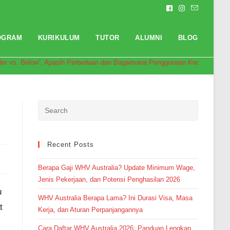
OGRAM
KURIKULUM
TUTOR
ALUMNI
BLOG
der vs. Below”, Apasih Perbedaan dan Bagaimana Penggunaan Keduanya?
Pendaftaran
Nabila Saphira Gushan dari
Recent Posts
Palembang melakukan
pendaftaran program TOEFL 2
Minggu 7 jam yang lalu.
Berapa Gaji WHV Australia? Update Minimum Wage,
Jenis Pekerjaan, dan Potensi Penghasilan 2026
u
WHV Australia Berapa Lama? Ini Durasi Visa, Masa
t
Kerja, dan Aturan Perpanjangannya
Cara Daftar WHV Australia 2026: Panduan Lengkap