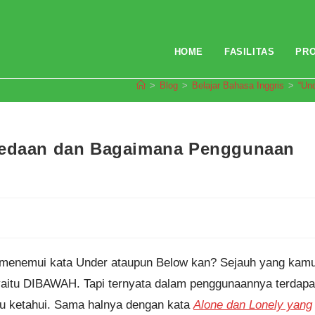
HOME
FASILITAS
PR
>
Blog
>
Belajar Bahasa Inggris
>
“Un
rbedaan dan Bagaimana Penggunaan
ng menemui kata Under ataupun Below kan? Sejauh yang kam
yaitu DIBAWAH. Tapi ternyata dalam penggunaannya terdapa
u ketahui. Sama halnya dengan kata
Alone dan Lonely yang