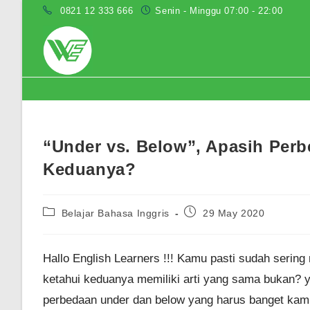
Skip
0821 12 333 666
Senin - Minggu 07:00 - 22:00
to
content
Blog
“Under vs. Below”, Apasih Pe
Keduanya?
Post
Post
Belajar Bahasa Inggris
29 May 2020
category:
published:
Hallo English Learners !!! Kamu pasti sudah seri
ketahui keduanya memiliki arti yang sama bukan? 
perbedaan under dan below yang harus banget kam