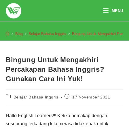
Skip
to
MENU
content
Blog
>
Blog
>
Belajar Bahasa Inggris
>
Bingung Untuk Mengakhiri Percak
Bingung Untuk Mengakhiri
Percakapan Bahasa Inggris?
Gunakan Cara Ini Yuk!
Post
Post
Belajar Bahasa Inggris
17 November 2021
category:
published:
Hallo English Learners!!! Ketika bercakap dengan
Pendaftaran
Nur Ayu Octarina dari Semarang
melakukan pendaftaran program
Integrated Speaking 3 Bulan 6
jam yang lalu.
seseorang terkadang kita merasa tidak enak untuk