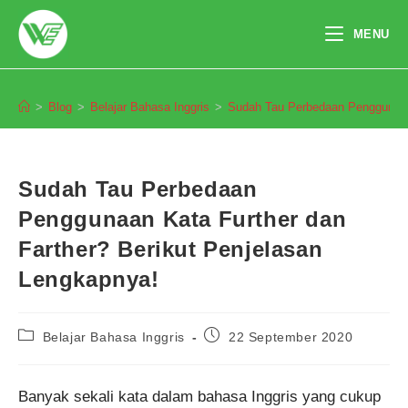
Skip
to
MENU
content
Blog
>
Blog
>
Belajar Bahasa Inggris
>
Sudah Tau Perbedaan Penggunaan 
Sudah Tau Perbedaan
Penggunaan Kata Further dan
Farther? Berikut Penjelasan
Lengkapnya!
Post
Post
Belajar Bahasa Inggris
22 September 2020
category:
published:
Pendaftaran
Mega Aulia Putri dari Bandung
melakukan pendaftaran program
TOEFL 2 Minggu 6 jam yang
Banyak sekali kata dalam bahasa Inggris yang cukup
lalu.