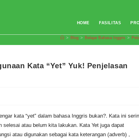
HOME
FASILITAS
PR
>
Blog
>
Belajar Bahasa Inggris
>
Pel
gunaan Kata “Yet” Yuk! Penjelasan
ngar kata “yet” dalam bahasa Inggris bukan?. Kata ini seri
selesai atau belum kita lakukan. Kata Yet juga dapat
ungsi atau digunakan sebagai kata keterangan (adverb) ,