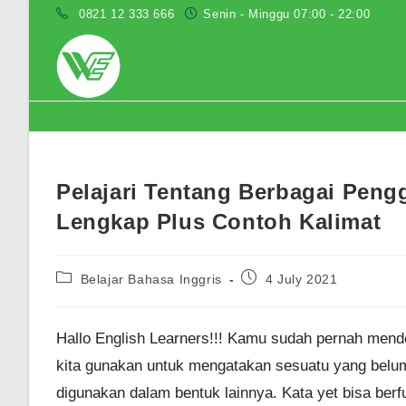
Skip
0821 12 333 666
Senin - Minggu 07:00 - 22:00
to
content
Blog
Pelajari Tentang Berbagai Peng
Lengkap Plus Contoh Kalimat
Post
Post
Belajar Bahasa Inggris
4 July 2021
category:
published:
Hallo English Learners!!! Kamu sudah pernah mende
kita gunakan untuk mengatakan sesuatu yang belum 
digunakan dalam bentuk lainnya. Kata yet bisa berf