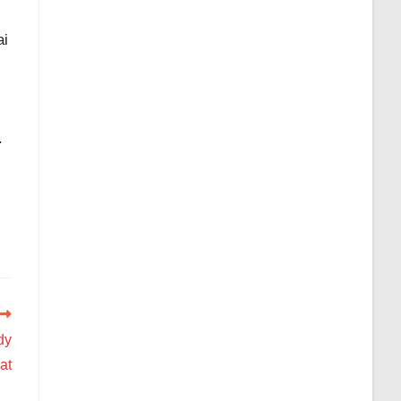
ai
.
dy
at