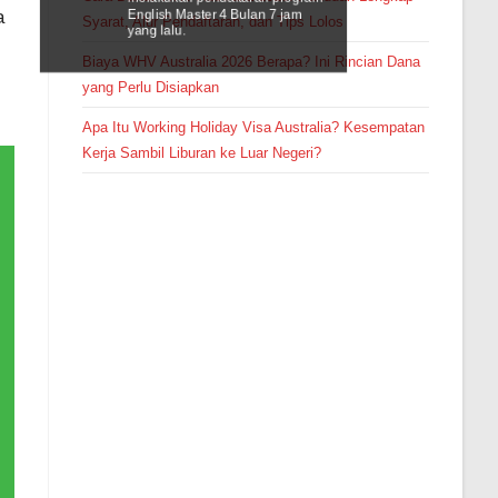
English Master 4 Bulan 7 jam
a
Syarat, Alur Pendaftaran, dan Tips Lolos
yang lalu.
Biaya WHV Australia 2026 Berapa? Ini Rincian Dana
yang Perlu Disiapkan
Apa Itu Working Holiday Visa Australia? Kesempatan
Kerja Sambil Liburan ke Luar Negeri?