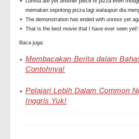
Lumna ate yet another piece of pizza even thoug
memakan sepotong pizza lagi walaupun dia menga
The demonstration has ended with unress yet ag
That is the best movie that I have ever seen yet! 
Baca juga:
Membacakan Berita dalam Bahasa
Contohnya!
Pelajari Lebih Dalam Common N
Inggris Yuk!