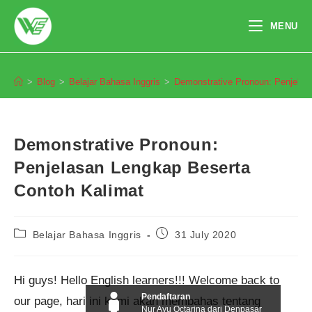
Skip
to
MENU
content
Blog
>
Blog
>
Belajar Bahasa Inggris
>
Demonstrative Pronoun: Penjelas
Demonstrative Pronoun:
Penjelasan Lengkap Beserta
Contoh Kalimat
Post
Post
Belajar Bahasa Inggris
31 July 2020
category:
published:
Hi guys! Hello English learners!!! Welcome back to
Pendaftaran
our page, hari ini kami akan membahas tentang
Nur Ayu Octarina dari Denpasar