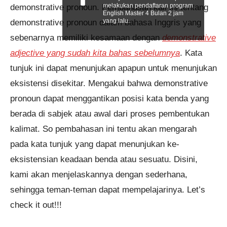
melakukan pendaftaran program
demonstrative pronoun. Pembahasan kali ini tentang
English Master 4 Bulan 2 jam
yang lalu.
demonstrative pronoun dalam bahasa Inggris yang
sebenarnya memiliki kesamaan dengan
demonstrative
adjective yang sudah kita bahas sebelumnya
. Kata
tunjuk ini dapat menunjukan apapun untuk menunjukan
eksistensi disekitar. Mengakui bahwa demonstrative
pronoun dapat menggantikan posisi kata benda yang
berada di sabjek atau awal dari proses pembentukan
kalimat. So pembahasan ini tentu akan mengarah
pada kata tunjuk yang dapat menunjukan ke-
eksistensian keadaan benda atau sesuatu. Disini,
kami akan menjelaskannya dengan sederhana,
sehingga teman-teman dapat mempelajarinya. Let’s
check it out!!!