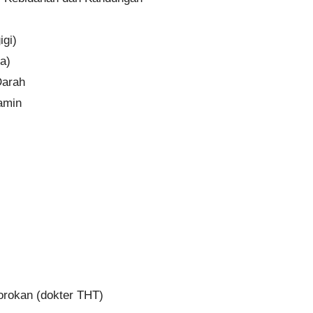
igi)
a)
Darah
lamin
gorokan (dokter THT)