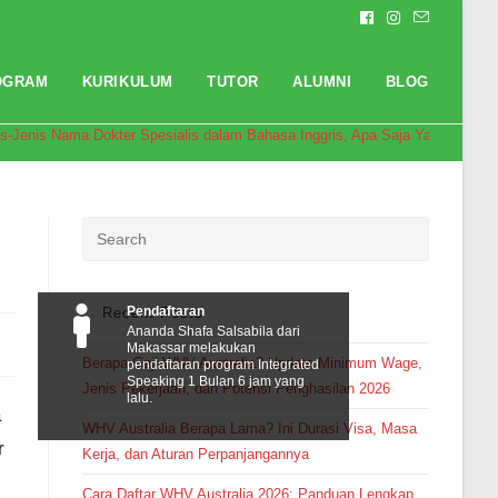
OGRAM
KURIKULUM
TUTOR
ALUMNI
BLOG
is-Jenis Nama Dokter Spesialis dalam Bahasa Inggris, Apa Saja Ya?
Pendaftaran
Recent Posts
Ananda Shafa Salsabila dari
Makassar melakukan
Berapa Gaji WHV Australia? Update Minimum Wage,
pendaftaran program Integrated
Speaking 1 Bulan 6 jam yang
Jenis Pekerjaan, dan Potensi Penghasilan 2026
lalu.
a
WHV Australia Berapa Lama? Ini Durasi Visa, Masa
r
Kerja, dan Aturan Perpanjangannya
Cara Daftar WHV Australia 2026: Panduan Lengkap