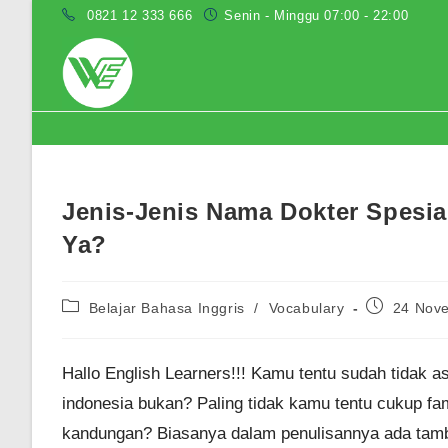
Skip
0821 12 333 666
Senin - Minggu 07:00 - 22:00
to
content
Blog
Jenis-Jenis Nama Dokter Spesia
Ya?
Post
Post
Belajar Bahasa Inggris
/
Vocabulary
24 Nov
category:
published:
Hallo English Learners!!! Kamu tentu sudah tidak 
indonesia bukan? Paling tidak kamu tentu cukup fa
kandungan? Biasanya dalam penulisannya ada tamba