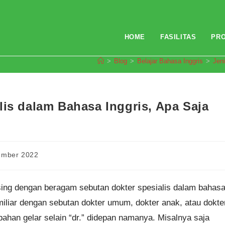
HOME
FASILITAS
PR
>
Blog
>
Belajar Bahasa Inggris
>
Jen
lis dalam Bahasa Inggris, Apa Saja
ember 2022
asing dengan beragam sebutan dokter spesialis dalam bahas
miliar dengan sebutan dokter umum, dokter anak, atau dokte
han gelar selain “dr.” didepan namanya. Misalnya saja