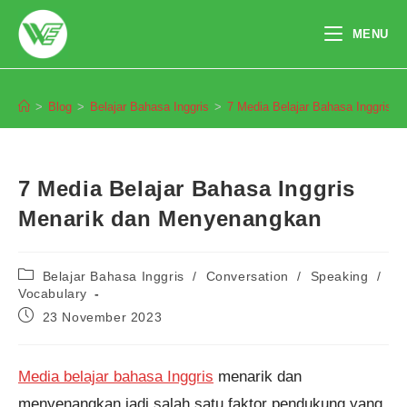
Skip
to
MENU
content
Blog
>
Blog
>
Belajar Bahasa Inggris
>
7 Media Belajar Bahasa Inggris 
7 Media Belajar Bahasa Inggris
Menarik dan Menyenangkan
Post
Belajar Bahasa Inggris
/
Conversation
/
Speaking
/
category:
Vocabulary
Post
23 November 2023
published:
Media belajar bahasa Inggris
menarik dan
menyenangkan jadi salah satu faktor pendukung yang