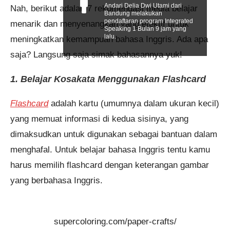
Andari Delia Dwi Utami dari
Nah, berikut adalah 7 rekomendasi media belajar
Bandung melakukan
pendaftaran program Integrated
menarik dan menyenangkan yang efektif untuk
Speaking 1 Bulan 9 jam yang
lalu.
meningkatkan kemampuan bahasa Inggris. Ada apa
saja? Langsung saja simak bahasannya yuk!
1. Belajar Kosakata Menggunakan Flashcard
Flashcard
adalah kartu (umumnya dalam ukuran kecil)
yang memuat informasi di kedua sisinya, yang
dimaksudkan untuk digunakan sebagai bantuan dalam
menghafal. Untuk belajar bahasa Inggris tentu kamu
harus memilih flashcard dengan keterangan gambar
yang berbahasa Inggris.
supercoloring.com/paper-crafts/