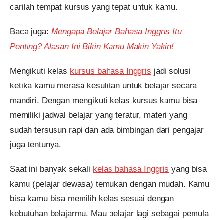
carilah tempat kursus yang tepat untuk kamu.
Baca juga:
Mengapa Belajar Bahasa Inggris Itu
Penting? Alasan Ini Bikin Kamu Makin Yakin!
Mengikuti kelas
kursus bahasa Inggris
jadi solusi
ketika kamu merasa kesulitan untuk belajar secara
mandiri. Dengan mengikuti kelas kursus kamu bisa
memiliki jadwal belajar yang teratur, materi yang
sudah tersusun rapi dan ada bimbingan dari pengajar
juga tentunya.
Saat ini banyak sekali
kelas bahasa Inggris
yang bisa
Pendaftaran
kamu (pelajar dewasa) temukan dengan mudah. Kamu
Inggrit Dwi Rizky dari Depok
melakukan pendaftaran program
bisa kamu bisa memilih kelas sesuai dengan
Integrated Speaking 2 Bulan 7
jam yang lalu.
kebutuhan belajarmu. Mau belajar lagi sebagai pemula