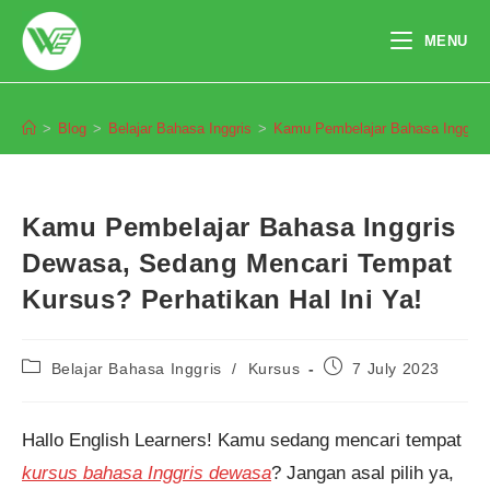
Skip
to
MENU
content
Blog
>
Blog
>
Belajar Bahasa Inggris
>
Kamu Pembelajar Bahasa Inggris 
Kamu Pembelajar Bahasa Inggris
Dewasa, Sedang Mencari Tempat
Kursus? Perhatikan Hal Ini Ya!
Post
Post
Belajar Bahasa Inggris
/
Kursus
7 July 2023
category:
published:
Hallo English Learners! Kamu sedang mencari tempat
kursus bahasa Inggris dewasa
? Jangan asal pilih ya,