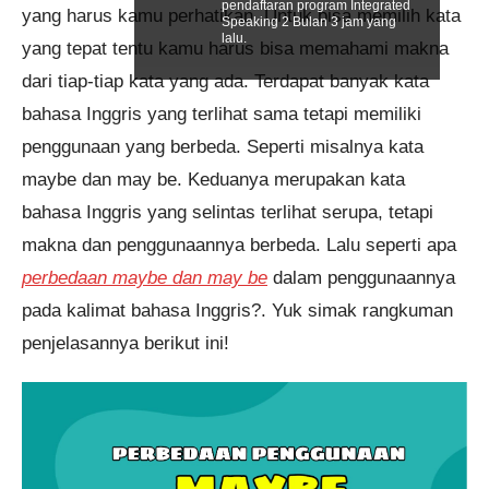
pendaftaran program Integrated
yang harus kamu perhatikan. Untuk bisa memilih kata
Speaking 2 Bulan 3 jam yang
lalu.
yang tepat tentu kamu harus bisa memahami makna
dari tiap-tiap kata yang ada. Terdapat banyak kata
bahasa Inggris yang terlihat sama tetapi memiliki
penggunaan yang berbeda. Seperti misalnya kata
maybe dan may be. Keduanya merupakan kata
bahasa Inggris yang selintas terlihat serupa, tetapi
makna dan penggunaannya berbeda. Lalu seperti apa
perbedaan maybe dan may be
dalam penggunaannya
pada kalimat bahasa Inggris?. Yuk simak rangkuman
penjelasannya berikut ini!