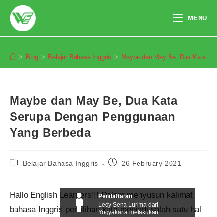
Skip
to
MENU
content
Blog
>
Blog
>
Belajar Bahasa Inggris
>
Maybe dan May Be, Dua Kata Se
Maybe dan May Be, Dua Kata
Serupa Dengan Penggunaan
Yang Berbeda
Post
Post
Belajar Bahasa Inggris
26 February 2021
category:
published:
Hallo English Learners!!! Dalam menyusun kalimat
Pendaftaran
Ledy Sena Lurima dari
bahasa Inggris pemilihan kata menjadi salah satu hal
Yogyakarta melakukan