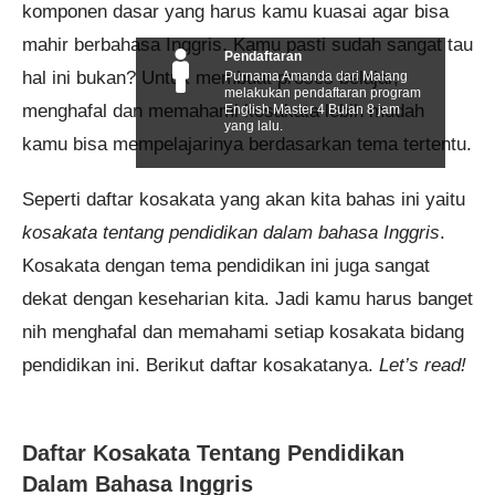
komponen dasar yang harus kamu kuasai agar bisa
mahir berbahasa Inggris. Kamu pasti sudah sangat tau
Pendaftaran
hal ini bukan? Untuk membuat proses belajar,
Purnama Amanda dari Malang
melakukan pendaftaran program
menghafal dan memahami kosakata lebih mudah
English Master 4 Bulan 8 jam
yang lalu.
kamu bisa mempelajarinya berdasarkan tema tertentu.
Seperti daftar kosakata yang akan kita bahas ini yaitu
kosakata tentang pendidikan dalam bahasa Inggris
.
Kosakata dengan tema pendidikan ini juga sangat
dekat dengan keseharian kita. Jadi kamu harus banget
nih menghafal dan memahami setiap kosakata bidang
pendidikan ini. Berikut daftar kosakatanya.
Let’s read!
Daftar Kosakata Tentang Pendidikan
Dalam Bahasa Inggris