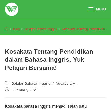
Skip
to
MENU
content
Blog
>
Blog
>
Belajar Bahasa Inggris
>
Kosakata Tentang Pendidikan dal
Kosakata Tentang Pendidikan
dalam Bahasa Inggris, Yuk
Pelajari Bersama!
Post
Belajar Bahasa Inggris
/
Vocabulary
category:
Post
6 January 2021
published:
Kosakata bahasa Inggris menjadi salah satu