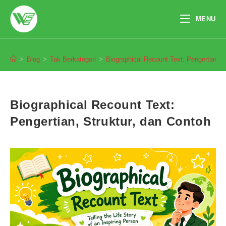
Skip
to
MENU
content
Blog
>
Blog
>
Tak Berkategori
>
Biographical Recount Text: Pengertian, S
Biographical Recount Text:
Pengertian, Struktur, dan Contoh