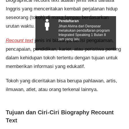
Biographical recount text adalah jenis teks bahasa
Inggris yang menceritakan kembali perjalanan hidup
seseorang (tokoh) di masa lampau berdasarkan
Pendaftaran
urutan waktu.
Jihan Alvina dari Denpasar
melakukan pendaftaran program
Integrated Speaking 1 Bulan 8
jam yang lalu.
Recount text
jenis ini biasanya berisi pengalaman,
pencapaian, pendidikan, karier, atau peristiwa penting
dalam kehidupan tokoh tertentu dengan tujuan untuk
memberikan informasi yang edukatif.
Tokoh yang diceritakan bisa berupa pahlawan, artis,
ilmuwan, atlet, atau orang terkenal lainnya.
Tujuan dan Ciri-Ciri Biography Recount
Text