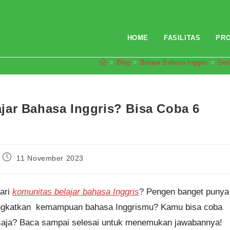
HOME
FASILITAS
PR
>
Blog
>
Belajar Bahasa Inggris
>
Sed
jar Bahasa Inggris? Bisa Coba 6
Post
11 November 2023
published:
cari
komunitas belajar bahasa Inggris
? Pengen banget punya
ningkatkan kemampuan bahasa Inggrismu? Kamu bisa coba
 saja? Baca sampai selesai untuk menemukan jawabannya!