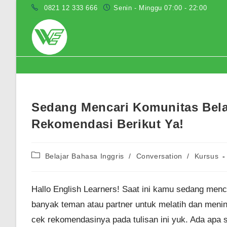
Skip
0821 12 333 666
Senin - Minggu 07:00 - 22:00
to
content
Blog
Sedang Mencari Komunitas Bela
Rekomendasi Berikut Ya!
Post
Belajar Bahasa Inggris
/
Conversation
/
Kursus
category:
Hallo English Learners! Saat ini kamu sedang men
banyak teman atau partner untuk melatih dan me
cek rekomendasinya pada tulisan ini yuk. Ada apa