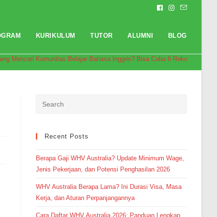
OGRAM
KURIKULUM
TUTOR
ALUMNI
BLOG
ang Mencari Komunitas Belajar Bahasa Inggris? Bisa Coba 6 Rekomendasi Be
Recent Posts
Berapa Gaji WHV Australia? Update Minimum Wage,
Jenis Pekerjaan, dan Potensi Penghasilan 2026
WHV Australia Berapa Lama? Ini Durasi Visa, Masa
Kerja, dan Aturan Perpanjangannya
Cara Daftar WHV Australia 2026: Panduan Lengkap