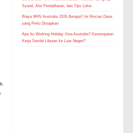
Syarat, Alur Pendaftaran, dan Tips Lolos
Pendaftaran
Muhammad Syahrial Hidayat
dari Malang melakukan
pendaftaran program Integrated
Speaking 3 Bulan 6 jam yang
lalu.
Biaya WHV Australia 2026 Berapa? Ini Rincian Dana
yang Perlu Disiapkan
Apa Itu Working Holiday Visa Australia? Kesempatan
Kerja Sambil Liburan ke Luar Negeri?
ah
s