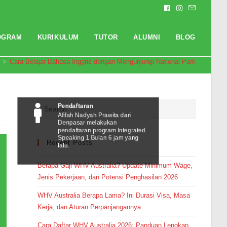
OGRAM
KURIKULUM
TUTOR
ALUMNI
BLOG
>
Cara Belajar Bahasa Inggris dengan Mengunjungi National Park
Pendaftaran
Afifah Nadyah Prawita dari
Denpasar melakukan
pendaftaran program Integrated
Speaking 1 Bulan 6 jam yang
Recent Posts
lalu.
Berapa Gaji WHV Australia? Update Minimum Wage,
Jenis Pekerjaan, dan Potensi Penghasilan 2026
WHV Australia Berapa Lama? Ini Durasi Visa, Masa
Kerja, dan Aturan Perpanjangannya
Cara Daftar WHV Australia 2026: Panduan Lengkap