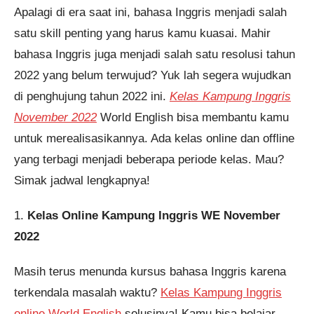
Apalagi di era saat ini, bahasa Inggris menjadi salah
satu skill penting yang harus kamu kuasai. Mahir
Pendaftaran
Annisa Lutfiyah Faradillah dari
Purwokerto melakukan
pendaftaran program Integrated
bahasa Inggris juga menjadi salah satu resolusi tahun
Speaking 3 Bulan 6 jam yang
lalu.
2022 yang belum terwujud? Yuk lah segera wujudkan
di penghujung tahun 2022 ini.
Kelas Kampung Inggris
November 2022
World English bisa membantu kamu
untuk merealisasikannya. Ada kelas online dan offline
yang terbagi menjadi beberapa periode kelas. Mau?
Simak jadwal lengkapnya!
1.
Kelas Online Kampung Inggris WE November
2022
Masih terus menunda kursus bahasa Inggris karena
terkendala masalah waktu?
Kelas Kampung Inggris
online World English
solusinya! Kamu bisa belajar