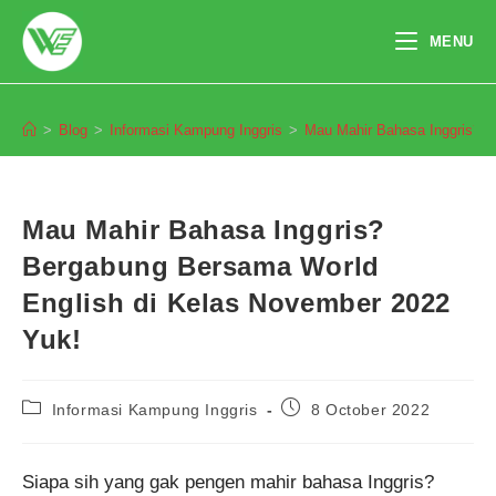
Skip
to
MENU
content
Blog
>
Blog
>
Informasi Kampung Inggris
>
Mau Mahir Bahasa Inggris? B
Mau Mahir Bahasa Inggris?
Bergabung Bersama World
English di Kelas November 2022
Yuk!
Post
Post
Informasi Kampung Inggris
8 October 2022
category:
published:
Siapa sih yang gak pengen mahir bahasa Inggris?