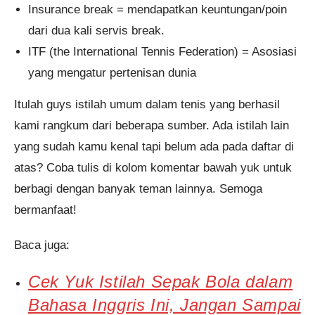
Insurance break = mendapatkan keuntungan/poin
dari dua kali servis break.
ITF (the International Tennis Federation) = Asosiasi
yang mengatur pertenisan dunia
Itulah guys istilah umum dalam tenis yang berhasil
kami rangkum dari beberapa sumber. Ada istilah lain
yang sudah kamu kenal tapi belum ada pada daftar di
atas? Coba tulis di kolom komentar bawah yuk untuk
berbagi dengan banyak teman lainnya. Semoga
bermanfaat!
Baca juga:
Cek Yuk Istilah Sepak Bola dalam
Bahasa Inggris Ini, Jangan Sampai