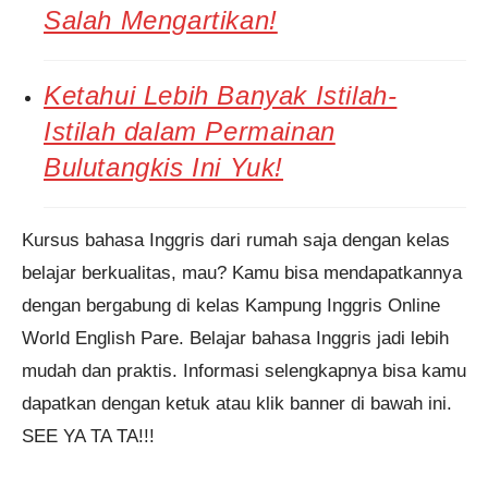
Salah Mengartikan!
Ketahui Lebih Banyak Istilah-
Istilah dalam Permainan
Bulutangkis Ini Yuk!
Kursus bahasa Inggris dari rumah saja dengan kelas
belajar berkualitas, mau? Kamu bisa mendapatkannya
dengan bergabung di kelas Kampung Inggris Online
World English Pare. Belajar bahasa Inggris jadi lebih
mudah dan praktis. Informasi selengkapnya bisa kamu
dapatkan dengan ketuk atau klik banner di bawah ini.
SEE YA TA TA!!!