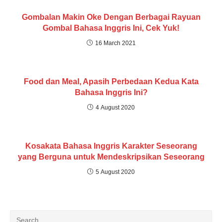
Gombalan Makin Oke Dengan Berbagai Rayuan
Gombal Bahasa Inggris Ini, Cek Yuk!
16 March 2021
Food dan Meal, Apasih Perbedaan Kedua Kata
Bahasa Inggris Ini?
4 August 2020
Kosakata Bahasa Inggris Karakter Seseorang
yang Berguna untuk Mendeskripsikan Seseorang
5 August 2020