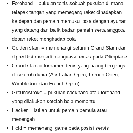
Forehand = pukulan tenis sebuah pukulan di mana
telapak tangan yang memegang raket dihadapkan
ke depan dan pemain memukul bola dengan ayunan
yang datang dari balik badan pemain serta anggota
depan raket menghadap bola
Golden slam = memenangi seluruh Grand Slam dan
diprediksi menjadi menguasai emas pada Olimpiade
Grand slam = turnamen tenis yang paling bergengsi
di seluruh dunia (Australian Open, French Open,
Wimbledon, dan French Open)
Groundstroke = pukulan backhand atau forehand
yang dilakukan setelah bola memantul
Hacker = istilah untuk pemain pemula atau
menengah
Hold = memenangi game pada posisi servis