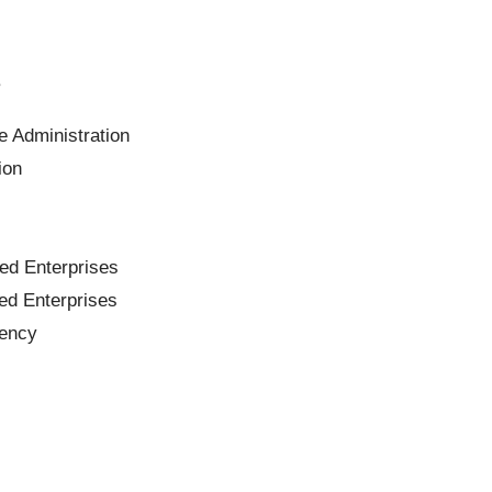
s
e Administration
ion
d Enterprises
d Enterprises
gency