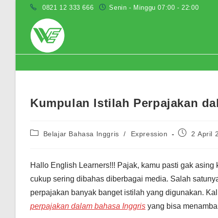
Skip
0821 12 333 666
Senin - Minggu 07:00 - 22:00
to
content
Blog
Kumpulan Istilah Perpajakan da
Post
Post
Belajar Bahasa Inggris
/
Expression
2 April
category:
published:
Hallo English Learners!!! Pajak, kamu pasti gak asin
cukup sering dibahas diberbagai media. Salah satunya 
perpajakan banyak banget istilah yang digunakan. Ka
perpajakan dalam bahasa Inggris
yang bisa menambah 