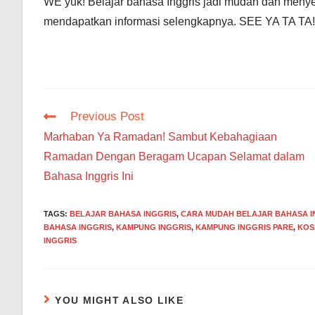
WE yuk! Belajar bahasa Inggris jadi mudah dan menye
mendapatkan informasi selengkapnya. SEE YA TA TA!
Read
Previous Post
more
Marhaban Ya Ramadan! Sambut Kebahagiaan
articles
Ramadan Dengan Beragam Ucapan Selamat dalam
Bahasa Inggris Ini
TAGS
:
BELAJAR BAHASA INGGRIS
,
CARA MUDAH BELAJAR BAHASA I
BAHASA INGGRIS
,
KAMPUNG INGGRIS
,
KAMPUNG INGGRIS PARE
,
KOS
INGGRIS
YOU MIGHT ALSO LIKE