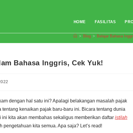
HOME
FASILITAS
PR
>
Blog
>
Belajar Bahasa Inggr
lam Bahasa Inggris, Cek Yuk!
 2022
g kam dengan hal satu ini? Apalagi belakangan masalah pajak
tentang kenaikan pajak baru-baru ini. Bicara tentang dunia
li ini kita akan membahas sekaligus memberikan daftar
istilah
pengetahuan kita semua. Apa saja? Let’s read!