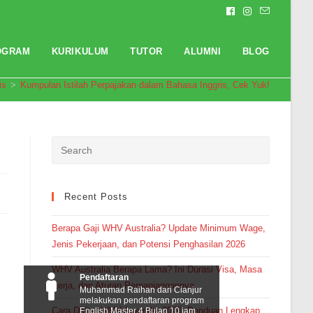
OGRAM
KURIKULUM
TUTOR
ALUMNI
BLOG
is
>
Kumpulan Istilah Perpajakan dalam Bahasa Inggris, Cek Yuk!
Recent Posts
Berapa Gaji WHV Australia? Update Minimum Wage,
Jenis Pekerjaan, dan Potensi Penghasilan 2026
WHV Australia Berapa Lama? Ini Durasi Visa, Masa
Pendaftaran
Kerja, dan Aturan Perpanjangannya
Muhammad Raihan dari Cianjur
melakukan pendaftaran program
Cara Daftar WHV Australia 2026: Panduan Lengkap
English Master 4 Bulan 10 jam