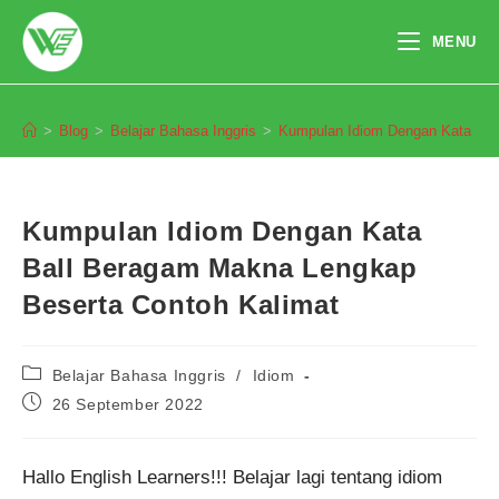
Skip
to
MENU
content
Blog
>
Blog
>
Belajar Bahasa Inggris
>
Kumpulan Idiom Dengan Kata Bal
Kumpulan Idiom Dengan Kata
Ball Beragam Makna Lengkap
Beserta Contoh Kalimat
Post
Belajar Bahasa Inggris
/
Idiom
category:
Post
26 September 2022
published:
Hallo English Learners!!! Belajar lagi tentang idiom