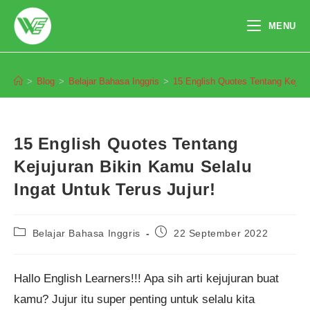
Skip
to
MENU
content
Blog
>
Blog
>
Belajar Bahasa Inggris
>
15 English Quotes Tentang Kejuju
15 English Quotes Tentang
Kejujuran Bikin Kamu Selalu
Ingat Untuk Terus Jujur!
Post
Post
Belajar Bahasa Inggris
22 September 2022
category:
published:
Hallo English Learners!!! Apa sih arti kejujuran buat
kamu? Jujur itu super penting untuk selalu kita