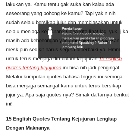
lakukan ya. Kamu tentu gak suka kan kalau ada
seseorang yang bohong ke kamu? Tapi yakin nih
sudah selalu bersikap jujur dan membiasakan untuk
Pendaftaran
selalu menjaga kejujuran? Coba kita lihat lagi yuk, jika
Yunita Fatriani dari Malang
melakukan pendaftaran program
masih ada kebohongan yang mungkin kita lakukan
Integrated Speaking 2 Bulan 11
jam yang lalu.
meskipun sedikit harus segera diperbaiki ya. Hmm,
untuk terus menjaga diri dalam kejujuran
15 english
quotes tentang kejujuran
ini bisa nih jadi pengingat.
Melalui kumpulan quotes bahasa Inggris ini semoga
bisa menjaga semangat kamu untuk terus bersikap
jujur ya. Apa saja quotes nya? Simak daftarnya berikut
ini!
15 English Quotes Tentang Kejujuran Lengkap
Dengan Maknanya