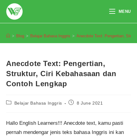
Skip
to
MENU
content
Blog
>
Blog
>
Belajar Bahasa Inggris
>
Anecdote Text: Pengertian, Struk
Anecdote Text: Pengertian,
Struktur, Ciri Kebahasaan dan
Contoh Lengkap
Post
Post
Belajar Bahasa Inggris
8 June 2021
category:
published:
Hallo English Learners!!! Anecdote text, kamu pasti
pernah mendengar jenis teks bahasa Inggris ini kan