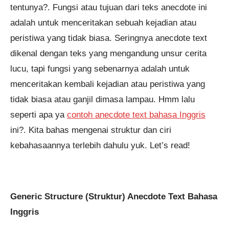
tentunya?. Fungsi atau tujuan dari teks anecdote ini
adalah untuk menceritakan sebuah kejadian atau
peristiwa yang tidak biasa. Seringnya anecdote text
dikenal dengan teks yang mengandung unsur cerita
lucu, tapi fungsi yang sebenarnya adalah untuk
menceritakan kembali kejadian atau peristiwa yang
Pendaftaran
M. Satria Wiryagama dari
Tasikmalaya melakukan
tidak biasa atau ganjil dimasa lampau. Hmm lalu
pendaftaran program Integrated
Speaking 1 Bulan 10 jam yang
lalu.
seperti apa ya
contoh anecdote text bahasa Inggris
ini?. Kita bahas mengenai struktur dan ciri
kebahasaannya terlebih dahulu yuk. Let’s read!
Generic Structure (Struktur) Anecdote Text Bahasa
Inggris