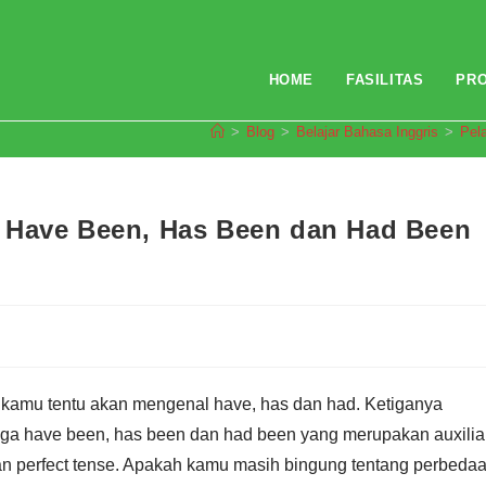
HOME
FASILITAS
PR
>
Blog
>
Belajar Bahasa Inggris
>
Pel
 Have Been, Has Been dan Had Been
r kamu tentu akan mengenal have, has dan had. Ketiganya
juga have been, has been dan had been yang merupakan auxilia
n perfect tense. Apakah kamu masih bingung tentang perbeda