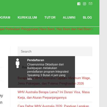
OGRAM
KURIKULUM
TUTOR
ALUMNI
BLOG
ajari Perbedaan Penggunaan Have Been, Has Been dan Had Been Ini Yuk!
Pendaftaran
Chaerunnisa Oktadiyan dari
Recent Posts
Balikpapan melakukan
pendaftaran program Integrated
Speaking 3 Bulan 4 jam yang
Berapa Gaji WHV Australia? Update Minimum Wage,
lalu.
Jenis Pekerjaan, dan Potensi Penghasilan 2026
WHV Australia Berapa Lama? Ini Durasi Visa, Masa
ry
Kerja, dan Aturan Perpanjangannya
an
Cara Daftar WHV Australia 2026: Panduan Lengkap