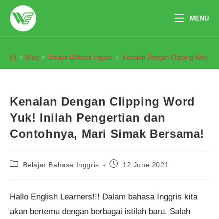
Skip
to
MENU
content
Blog
>
Blog
>
Belajar Bahasa Inggris
>
Kenalan Dengan Clipping Word Yu
Kenalan Dengan Clipping Word
Yuk! Inilah Pengertian dan
Contohnya, Mari Simak Bersama!
Post
Post
Belajar Bahasa Inggris
12 June 2021
category:
published:
Hallo English Learners!!! Dalam bahasa Inggris kita
akan bertemu dengan berbagai istilah baru. Salah