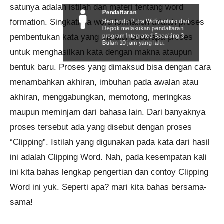
satunya adalah istilah dan materi tentang word
Pendaftaran
formation. Singkatnya word formation adalah proses
Hernando Putra Widiyantoro dari
Depok melakukan pendaftaran
pembentukan kata yang melalui beberapa proses
program Integrated Speaking 3
Bulan 10 jam yang lalu.
untuk menghasilkan kata dengan makna ataupun
bentuk baru. Proses yang dimaksud bisa dengan cara
menambahkan akhiran, imbuhan pada awalan atau
akhiran, menggabungkan, memotong, meringkas
maupun meminjam dari bahasa lain. Dari banyaknya
proses tersebut ada yang disebut dengan proses
“Clipping”. Istilah yang digunakan pada kata dari hasil
ini adalah Clipping Word. Nah, pada kesempatan kali
ini kita bahas lengkap pengertian dan contoy Clipping
Word ini yuk. Seperti apa? mari kita bahas bersama-
sama!