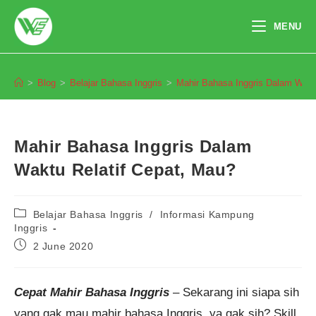
Skip
to
MENU
content
Blog
>
Blog
>
Belajar Bahasa Inggris
>
Mahir Bahasa Inggris Dalam Wakt
Mahir Bahasa Inggris Dalam
Waktu Relatif Cepat, Mau?
Post
Belajar Bahasa Inggris
/
Informasi Kampung
category:
Inggris
Post
2 June 2020
published:
Cepat Mahir Bahasa Inggris
– Sekarang ini siapa sih
yang gak mau mahir bahasa Inggris, ya gak sih? Skill
Pendaftaran
Chaerunnisa Oktadiyan dari
Bogor melakukan pendaftaran