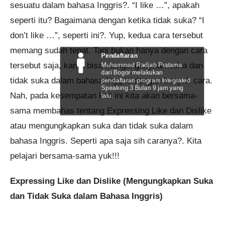
sesuatu dalam bahasa Inggris?. “I like …”, apakah
seperti itu? Bagaimana dengan ketika tidak suka? “I
don’t like …”, seperti ini?. Yup, kedua cara tersebut
memang sudah tepat. Tapi bukan hanya dengan cara
Pendaftaran
tersebut saja, kamu bisa mengungkapkan suka dan
Muhammad Radjab Pratama
dari Bogor melakukan
tidak suka dalam bahasa Inggris dengan banyak cara.
pendaftaran program Integrated
Speaking 3 Bulan 9 jam yang
Nah, pada kesempatan kali ini kita akan bersama-
lalu.
sama membahas tentang Expressing Like dan Dislike
atau mengungkapkan suka dan tidak suka dalam
bahasa Inggris. Seperti apa saja sih caranya?. Kita
pelajari bersama-sama yuk!!!
Expressing Like dan Dislike (Mengungkapkan Suka
dan Tidak Suka dalam Bahasa Inggris)