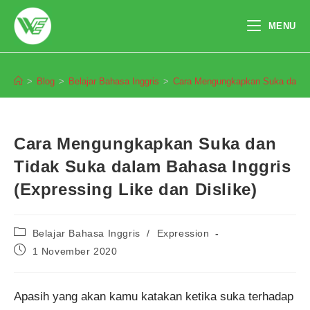
Skip
to
MENU
content
Blog
>
Blog
>
Belajar Bahasa Inggris
>
Cara Mengungkapkan Suka dan Tid
Cara Mengungkapkan Suka dan
Tidak Suka dalam Bahasa Inggris
(Expressing Like dan Dislike)
Post
Belajar Bahasa Inggris
/
Expression
category:
Post
1 November 2020
published:
Apasih yang akan kamu katakan ketika suka terhadap