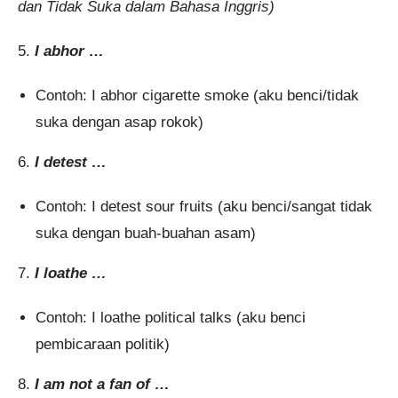
dan Tidak Suka dalam Bahasa Inggris)
5.
I abhor …
Contoh: I abhor cigarette smoke (aku benci/tidak
suka dengan asap rokok)
6.
I detest …
Contoh: I detest sour fruits (aku benci/sangat tidak
suka dengan buah-buahan asam)
7.
I loathe …
Contoh: I loathe political talks (aku benci
pembicaraan politik)
8.
I am not a fan of …