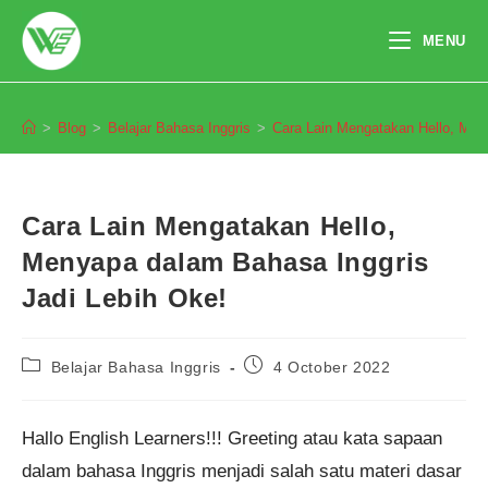
Skip
to
MENU
content
Blog
>
Blog
>
Belajar Bahasa Inggris
>
Cara Lain Mengatakan Hello, Men
Cara Lain Mengatakan Hello,
Menyapa dalam Bahasa Inggris
Jadi Lebih Oke!
Post
Post
Belajar Bahasa Inggris
4 October 2022
category:
published:
Hallo English Learners!!! Greeting atau kata sapaan
dalam bahasa Inggris menjadi salah satu materi dasar