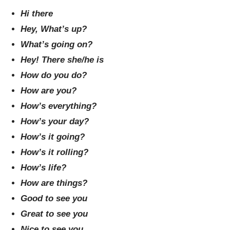
Hi there
Hey, What’s up?
What’s going on?
Hey! There she/he is
How do you do?
How are you?
How’s everything?
How’s your day?
How’s it going?
How’s it rolling?
How’s life?
How are things?
Good to see you
Great to see you
Nice to see you