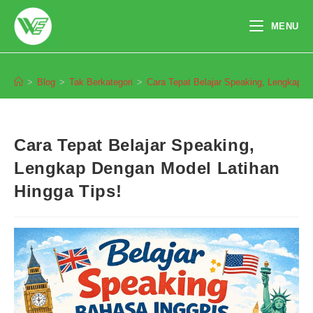
Skip
to
MENU
content
Blog
>
Blog
>
Tak Berkategori
>
Cara Tepat Belajar Speaking, Lengkap D
Cara Tepat Belajar Speaking,
Lengkap Dengan Model Latihan
Hingga Tips!