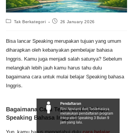
Post
Post
Tak Berkategori
26 January 2026
category:
published:
Bisa lancar Speaking merupakan tujuan yang umum
diharapkan oleh kebanyakan pembelajar bahasa
Inggris. Kamu juga menjadi salah satunya? Sebelum
melangkah lebih jauh kamu harus tahu dulu
bagaimana cara untuk mulai belajar Speaking bahasa
Inggris.
Pendaftaran
Bagaimana Cara Tepat untuk Belajar
Rini Novianti dari Tasikmalaya
melakukan pendaftaran program
Speaking Bahasa Inggris?
Integrated Speaking 3 Bulan 9
jam yang lalu.
Yup, kamu harus mengetahui dulu
cara belajar